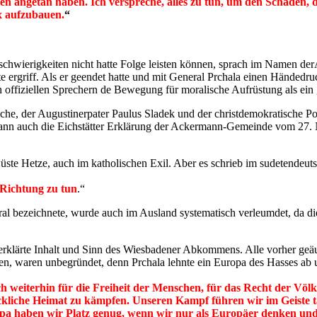
nen angetan haben. Ich verspreche, alles zu tun, um den Schaden,
x aufzubauen.
“
hwierigkeiten nicht hatte Folge leisten können, sprach im Namen der
 ergriff. Als er geendet hatte und mit General Prchala einen Händedruc
offiziellen Sprechern de Bewegung für moralische Aufrüstung als ein 
he, der Augustinerpater Paulus Sladek und der christdemokratische Pol
dann auch die Eichstätter Erklärung der Ackermann-Gemeinde vom 27.
e Hetze, auch im katholischen Exil. Aber es schrieb im sudetendeutsc
 Richtung zu tun
.“
ral bezeichnete, wurde auch im Ausland systematisch verleumdet, da di
d erklärte Inhalt und Sinn des Wiesbadener Abkommens. Alle vorher g
, waren unbegründet, denn Prchala lehnte ein Europa des Hasses ab u
ch weiterhin für die Freiheit der Menschen, für das Recht der Völke
ckliche Heimat zu kämpfen. Unseren Kampf führen wir im Geiste ta
pa haben wir Platz genug, wenn wir nur als Europäer denken und