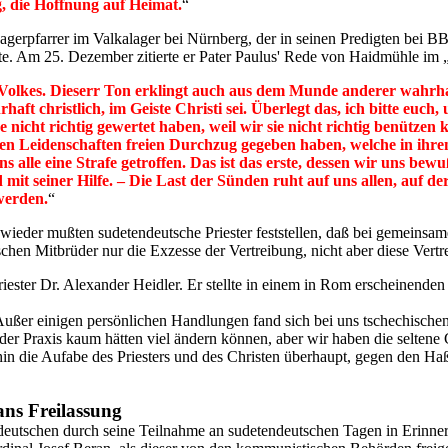
, die Hoffnung auf Heimat.
“
 Lagerpfarrer im Valkalager bei Nürnberg, der in seinen Predigten bei 
nte. Am 25. Dezember zitierte er Pater Paulus' Rede von Haidmühle im
s Volkes. Dieserr Ton erklingt auch aus dem Munde anderer wahrh
aft christlich, im Geiste Christi sei. Überlegt das, ich bitte euch
nicht richtig gewertet haben, weil wir sie nicht richtig benützen
en Leidenschaften freien Durchzug gegeben haben, welche in ihre
ns alle eine Strafe getroffen. Das ist das erste, dessen wir uns b
mit seiner Hilfe. – Die Last der Sünden ruht auf uns allen, auf 
werden.
“
wieder mußten sudetendeutsche Priester feststellen, daß bei gemeinsa
chen Mitbrüder nur die Exzesse der Vertreibung, nicht aber diese Vertr
ter Dr. Alexander Heidler. Er stellte in einem in Rom erscheinenden Bl
. Außer einigen persönlichen Handlungen fand sich bei uns tschechisch
 der Praxis kaum hätten viel ändern können, aber wir haben die seltene
terhin die Aufabe des Priesters und des Christen überhaupt, gegen den H
ans Freilassung
tschen durch seine Teilnahme an sudetendeutschen Tagen in Erinnerung 