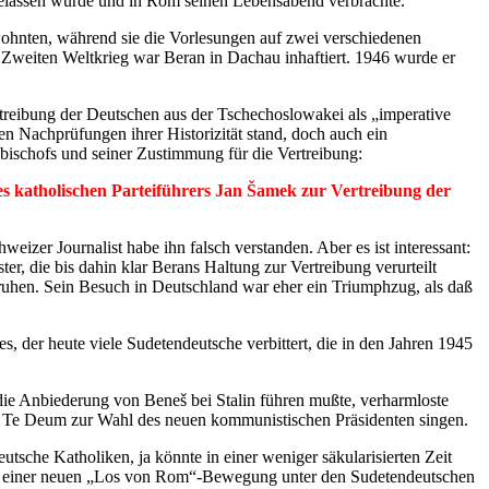
gelassen wurde und in Rom seinen Lebensabend verbrachte.
ohnten, während sie die Vorlesungen auf zwei verschiedenen
m Zweiten Weltkrieg war Beran in Dachau inhaftiert. 1946 wurde er
treibung der Deutschen aus der Tschechoslowakei als „imperative
en Nachprüfungen ihrer Historizität stand, doch auch ein
bischofs und seiner Zustimmung für die Vertreibung:
s katholischen Parteiführers Jan Šamek zur Vertreibung der
izer Journalist habe ihn falsch verstanden. Aber es ist interessant:
ter, die bis dahin klar Berans Haltung zur Vertreibung verurteilt
ruhen. Sein Besuch in Deutschland war eher ein Triumphzug, als daß
s, der heute viele Sudetendeutsche verbittert, die in den Jahren 1945
die Anbiederung von Beneš bei Stalin führen mußte, verharmloste
n Te Deum zur Wahl des neuen kommunistischen Präsidenten singen.
tsche Katholiken, ja könnte in einer weniger säkularisierten Zeit
 zu einer neuen „Los von Rom“-Bewegung unter den Sudetendeutschen