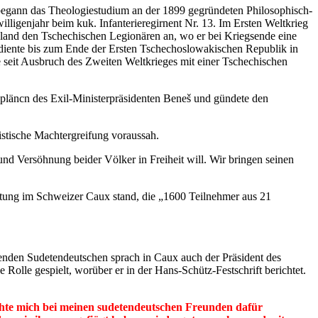
begann das Theologiestudium an der 1899 gegründeten Philosophisch-
ligenjahr beim kuk. Infanterieregirnent Nr. 13. Im Ersten Weltkrieg
ßland den Tschechischen Legionären an, wo er bei Kriegsende eine
 diente bis zum Ende der Ersten Tschechoslowakischen Republik in
 seit Ausbruch des Zweiten Weltkrieges mit einer Tschechischen
gspläncn des Exil-Ministerpräsidenten Beneš und gündete den
istische Machtergreifung voraussah.
d Versöhnung beider Völker in Freiheit will. Wir bringen seinen
stung im Schweizer Caux stand, die „1600 Teilnehmer aus 21
nden Sudetendeutschen sprach in Caux auch der Präsident des
lle gespielt, worüber er in der Hans-Schütz-Festschrift berichtet.
öchte mich bei meinen sudetendeutschen Freunden dafür