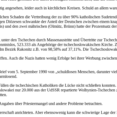
chtig angesehen, leider auch in kirchlichen Kreisen. Schuld an allem w
elchen Schaden die Vertreibung der zu über 90% katholischen Sudeten
igen Diözesen schwankte der Anteil der Deutschen zwischen einem knap
s) und den zwei mährischen (Olmütz, Brünn) hatte der Prozentsatz der 
 unter den Tschechen durch Massenaustritte und Übertritte zur Tschecho
nntnislos, 523.333 als Angehörige der tschechoslowakischen Kirche. Z
k: Im Bezirk Rakonitz z.B. von 98,58% auf 37,11%. Die Tschechoslowa
offen. Auch die Nazis hatten wenig Erfolge bei ihrer Werbung zwische
rief vom 5. September 1990 von „schuldlosen Menschen, darunter viele
harmlosend.
 Fällen die tschechischen Katholiken die Lücke nicht schließen konnten
slowakei nur 20.000 aus der UdSSR repartierte Wolhynien-Tschechen zu
tten.
Angaben über Priestermangel und andere Probleme betrachten.
errschaft anrichteten. Aber ebensowenig kann die schwierige Lage de