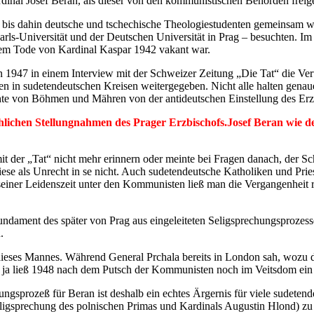
rdinal Josef Beran, als dieser von den kommunistischen Behörden frei
 bis dahin deutsche und tschechische Theologiestudenten gemeinsam w
arls-Universität und der Deutschen Universität in Prag – besuchten. I
 dem Tode von Kardinal Kaspar 1942 vakant war.
 1947 in einem Interview mit der Schweizer Zeitung „Die Tat“ die Ver
den in sudetendeutschen Kreisen weitergegeben. Nicht alle halten genau
ichte von Böhmen und Mähren von der antideutschen Einstellung des Erz
lichen Stellungnahmen des Prager Erzbischofs.Josef Beran wie de
der „Tat“ nicht mehr erinnern oder meinte bei Fragen danach, der Schwe
diese als Unrecht in se nicht. Auch sudetendeutsche Katholiken und Pries
einer Leidenszeit unter den Kommunisten ließ man die Vergangenheit 
undament des später von Prag aus eingeleiteten Seligsprechungsprozesse
.
dieses Mannes. Während General Prchala bereits in London sah, wozu 
, ja ließ 1948 nach dem Putsch der Kommunisten noch im Veitsdom ei
sprozeß für Beran ist deshalb ein echtes Ärgernis für viele sudetendeu
 Seligsprechung des polnischen Primas und Kardinals Augustin Hlond)