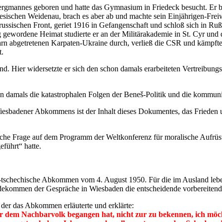
Bergmannes geboren und hatte das Gymnasium in Friedeck besucht. Er 
sischen Weidenau, brach es aber ab und machte sein Einjährigen-Freiwil
ssischen Front, geriet 1916 in Gefangenschaft und schloß sich in Ru
gewordene Heimat studierte er an der Militärakademie in St. Cyr und
rn abgetretenen Karpaten-Ukraine durch, verließ die CSR und kämpfte
t.
nd. Hier widersetzte er sich den schon damals erarbeiteten Vertreibun
on damals die katastrophalen Folgen der Beneš-Politik und die kommun
iesbadener Abkommens ist der Inhalt dieses Dokumentes, das Frieden un
tsche Frage auf dem Programm der Weltkonferenz für moralische Aufrü
führt“ hatte.
h-tschechische Abkommen vom 4. August 1950. Für die im Ausland lebe
kommen der Gespräche in Wiesbaden die entscheidende vorbereitende Ro
der das Abkommen erläuterte und erklärte:
über dem Nachbarvolk begangen hat, nicht zur zu bekennen, ich m