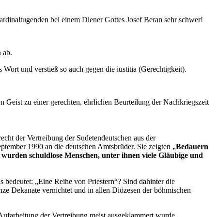
Kardinaltugenden bei einem Diener Gottes Josef Beran sehr schwer!
 ab.
rt und verstieß so auch gegen die iustitia (Gerechtigkeit).
 Geist zu einer gerechten, ehrlichen Beurteilung der Nachkriegszeit
echt der Vertreibung der Sudetendeutschen aus der
eptember 1990 an die deutschen Amtsbrüder. Sie zeigten „
Bedauern
i wurden schuldlose Menschen, unter ihnen viele Gläubige und
bedeutet: „Eine Reihe von Priestern“? Sind dahinter die
anze Dekanate vernichtet und in allen Diözesen der böhmischen
 Aufarbeitung der Vertreibung meist ausgeklammert wurde.