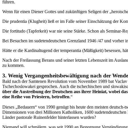
führen.
Wenn für einen Diener Gottes und zukünftigen Seligen der „heroische 
Die prudentia (Klugheit) ließ er im Falle seiner Einschätzung der Ko
Die fortitudo (Tapferkeit) war nie seine Stärke. Schon als Seminar-Re
Bei Besuchen im sudetendeutschen Grenzland 1946 /47 und vorher in G
Hätte er die Kardinaltugend der temperantia (Mäßigkeit) besessen, hätt
Nach der Freilassung Berans und seiner letzten Lebenszeit im Ausland
zu kommen.
3. Wenig Vergangenheitsbewältigung nach der Wend
Bald nach der Samtenen Revolution vom November 1989 bat Vaclav Ha
Tschechoslowakei gesprochen. Auch die tschechischen und slowakisch
über die Austreibung der Deutschen aus ihrer Heiniat, wobei da
eine Reihe von Priestern, betroffen
.“
Dieses „Bedauern“ von 1990 genügt bis heute den meisten deutsch-ts
Dimensionen von drei Millionen Katholiken, 1600 sudetendeutschen Pr
Länder pastorale Ruinenfelder hinterlassen wurden?
Niemand will schmälern, was seit 1990 an Begegnung,Verständigung u