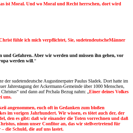
das ist Moral. Und wo Moral und Recht herrschen, dort wird
rist fühle ich mich verpflichtet, Sie, sudetendeutscheMänner
en und Gefahren. Aber wir werden und müssen ihn gehen, vor
uropa werden will
.“
e der sudetendeutsche Augustinerpater Paulus Sladek. Dort hatte im
assauer Jahrestagung der Ackermann-Gemeinde über 1000 Menschen,
n Christus“ und dann auf Prchala Bezug nahm: „
Einer deines Volkes
i uns.
hkeii angenommen, euch oft in Gedanken zum bloßen
kes im vorigen Jahrhundert. Wir wissen, es tötet auch der, der
el, den es gibt: daß wir einander die Toten vorrechnen und daß
hristus, nimm unser Confitor an, das wir stellvertretend für
 die Schuld, die auf uns lastet.