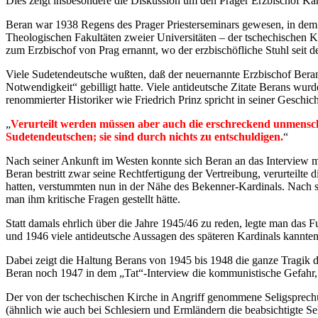
Dies zeigt insbesondere die Diskussion um den Prager Erzbischof Ka
Beran war 1938 Regens des Prager Priesterseminars gewesen, in dem
Theologischen Fakultäten zweier Universitäten – der tschechischen K
zum Erzbischof von Prag ernannt, wo der erzbischöfliche Stuhl seit
Viele Sudetendeutsche wußten, daß der neuernannte Erzbischof Beran
Notwendigkeit“ gebilligt hatte. Viele antideutsche Zitate Berans wur
renommierter Historiker wie Friedrich Prinz spricht in seiner Gesch
„
Verurteilt werden müssen aber auch die erschreckend unmensch
Sudetendeutschen; sie sind durch nichts zu entschuldigen.
“
Nach seiner Ankunft im Westen konnte sich Beran an das Interview mit 
Beran bestritt zwar seine Rechtfertigung der Vertreibung, verurteilte 
hatten, verstummten nun in der Nähe des Bekenner-Kardinals. Nach s
man ihm kritische Fragen gestellt hätte.
Statt damals ehrlich über die Jahre 1945/46 zu reden, legte man das F
und 1946 viele antideutsche Aussagen des späteren Kardinals kannten
Dabei zeigt die Haltung Berans von 1945 bis 1948 die ganze Tragik 
Beran noch 1947 in dem „Tat“-Interview die kommunistische Gefahr
Der von der tschechischen Kirche in Angriff genommene Seligsprechung
(ähnlich wie auch bei Schlesiern und Ermländern die beabsichtigte