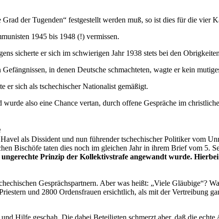
Grad der Tugenden“ festgestellt werden muß, so ist dies für die vier 
mmunisten 1945 bis 1948 (!) vermissen.
gens sicherte er sich im schwierigen Jahr 1938 stets bei den Obrigkeiten
efängnissen, in denen Deutsche schmachteten, wagte er kein mutiges Wo
e er sich als tschechischer Nationalist gemäßigt.
 wurde also eine Chance vertan, durch offene Gespräche im christlichen
e
vel als Dissident und nun führender tschechischer Politiker vom Unr
en Bischöfe taten dies noch im gleichen Jahr in ihrem Brief vom 5. S
s ungerechte Prinzip der Kollektivstrafe angewandt wurde. Hierbe
chechischen Gesprächspartnern. Aber was heißt: „Viele Gläubige“? Was 
iestern und 2800 Ordensfrauen ersichtlich, als mit der Vertreibung g
nd Hilfe geschah. Die dabei Beteiligten schmerzt aber, daß die echte