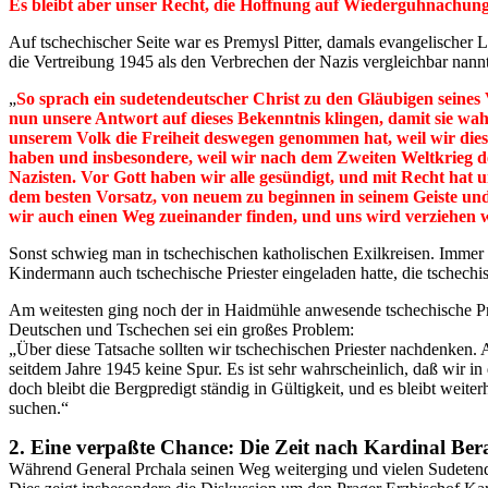
Es bleibt aber unser Recht, die Hoffnung auf Wiederguhnachung
Auf tschechischer Seite war es Premysl Pitter, damals evangelischer
die Vertreibung 1945 als den Verbrechen der Nazis vergleichbar nan
„
So sprach ein sudetendeutscher Christ zu den Gläubigen seine
nun unsere Antwort auf dieses Bekenntnis klingen, damit sie wahrh
unserem Volk die Freiheit deswegen genommen hat, weil wir diese 
haben und insbesondere, weil wir nach dem Zweiten Weltkrieg d
Nazisten. Vor Gott haben wir alle gesündigt, und mit Recht hat u
dem besten Vorsatz, von neuem zu beginnen in seinem Geiste und 
wir auch einen Weg zueinander finden, und uns wird verziehen 
Sonst schwieg man in tschechischen katholischen Exilkreisen. Immer 
Kindermann auch tschechische Priester eingeladen hatte, die tschechis
Am weitesten ging noch der in Haidmühle anwesende tschechische Pries
Deutschen und Tschechen sei ein großes Problem:
„Über diese Tatsache sollten wir tschechischen Priester nachdenken
seitdem Jahre 1945 keine Spur. Es ist sehr wahrscheinlich, daß wir in
doch bleibt die Bergpredigt ständig in Gültigkeit, und es bleibt wei
suchen.“
2. Eine verpaßte Chance: Die Zeit nach Kardinal Ber
Während General Prchala seinen Weg weiterging und vielen Sudetendeu