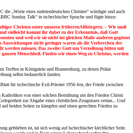
BBC die „Worte eines sudetendeutschen Christen“ würdigte und auch
 „BBC Sunday Talk“ in tschechischer Sprache und fügte hinzu:
aftiger Christen unter unseren früherenAltbürgern. – Wie muß
, und vielleicht kommt ihr dabei zu der Erkenntnis, daß Gott
 konnten und weil wir sie nicht int gleichen Maße anderen gegönnt
n Auswirkungen nicht geringer waren als die Verbrechen der
ewußt werden müssen. Das zweite: Gott um Verzeihung bitten mit
der ganzen Menschheil. Finden wir einen Weg zu Christus, werden
men Treffen in Königstein und Brannenburg, zu denen Prälat
eibung selbst bedauerlich fanden.
att für tschechische Exil-Priester 1956 fest, der Friede zwischen
en Katholiken von einer solchen Bemühung um den Frieden Christi
 Gelegenheit zur Abgabe eines christlichen Zeugnisses vertan... Und
aß auf beiden Seiten zu kämpfen und einen gerechten Frieden zu
geblieben ist, tat sich wenig auf tschechischer kirchlicher Seite.