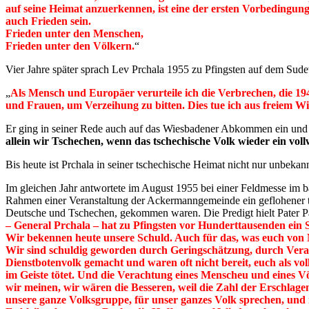
auf seine Heimat anzuerkennen, ist eine der ersten Vorbedingun
auch Frieden sein.
Frieden unter den Menschen,
Frieden unter den Völkern.
“
Vier Jahre später sprach Lev Prchala 1955 zu Pfingsten auf dem Sud
„
Als Mensch und Europäer verurteile ich die Verbrechen, die 19
und Frauen, um Verzeihung zu bitten. Dies tue ich aus freiem W
Er ging in seiner Rede auch auf das Wiesbadener Abkommen ein und
allein wir Tschechen, wenn das tschechische Volk wieder ein voll
Bis heute ist Prchala in seiner tschechische Heimat nicht nur unbeka
Im gleichen Jahr antwortete im August 1955 bei einer Feldmesse im b
Rahmen einer Veranstaltung der Ackermanngemeinde ein geflohener t
Deutsche und Tschechen, gekommen waren. Die Predigt hielt Pater Pau
– General Prchala – hat zu Pfingsten vor Hunderttausenden ein 
Wir bekennen heute unsere Schuld. Auch für das, was euch von
Wir sind schuldig geworden durch Geringschätzung, durch Verac
Dienstbotenvolk gemacht und waren oft nicht bereit, euch als vo
im Geiste tötet. Und die Verachtung eines Menscheu und eines Vö
wir meinen, wir wären die Besseren, weil die Zahl der Erschlagen
unsere ganze Volksgruppe, für unser ganzes Volk sprechen, und ni