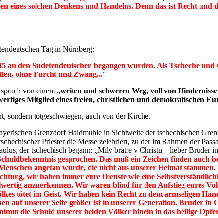
gen eines solchen Denkens und Handelns. Denn das ist Recht und 
etendeutschen Tag in Nürnberg:
45 an den Sudetendeutschen begangen wurden. Als Tscheche und Ch
illen, ohne Furcht und Zwang...
“
 sprach von einem „
weiten und schweren Weg, voll von Hinderniss
wertiges Mitglied eines freien, christlichen und demokratischen E
nnt, sondern totgeschwiegen, auch von der Kirche.
ayerischen Grenzdorf Haidmühle in Sichtweite der tschechischen Grenz
schechischer Priester die Messe zelebriert, zu der im Rahmen der P
lus, der tschechisch begann: „Mily bratre v Christu – lieber Bruder i
Schuldbekenntnis gesprochen. Das muß ein Zeichen finden auch be
 Menschen angetan wurde, die nicht aus unserer Heimat stammen.
htung, wir haben immer eure Dienste wie eine Selbstverständlic
llwertig anzuerkennen. Wir waren blind für den Aufstieg eures Vol
lkes tötet im Geist. Wir haben kein Recht zu dem armseligen Hand
en auf unserer Seite größer ist in unserer Generation. Bruder in C
mm die Schuld unserer beiden Völker hinein in das heilige Opfer –