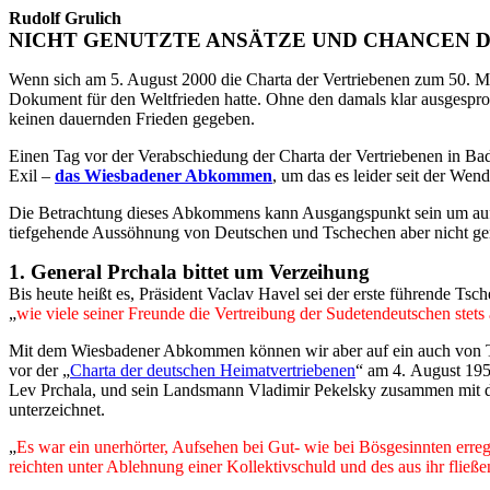
Rudolf Grulich
NICHT GENUTZTE ANSÄTZE UND CHANCEN 
Wenn sich am 5. August 2000 die Charta der Vertriebenen zum 50. Ma
Dokument für den Weltfrieden hatte. Ohne den damals klar ausgesproc
keinen dauernden Frieden gegeben.
Einen Tag vor der Verabschiedung der Charta der Vertriebenen in Ba
Exil –
das Wiesbadener Abkommen
, um das es leider seit der Wend
Die Betrachtung dieses Abkommens kann Ausgangspunkt sein um aufz
tiefgehende Aussöhnung von Deutschen und Tschechen aber nicht ge
1. General Prchala bittet um Verzeihung
Bis heute heißt es, Präsident Vaclav Havel sei der erste führende Tsc
„
wie viele seiner Freunde die Vertreibung der Sudetendeutschen stets a
Mit dem Wiesbadener Abkommen können wir aber auf ein auch von Tsch
vor der „
Charta der deutschen Heimatvertriebenen
“ am 4. August 195
Lev Prchala, und sein Landsmann Vladimir Pekelsky zusammen mit 
unterzeichnet.
„
Es war ein unerhörter, Aufsehen bei Gut- wie bei Bösgesinnten erre
reichten unter Ablehnung einer Kollektivschuld und des aus ihr fließ