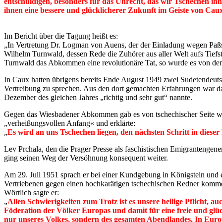
entschuldigen, besonders für das Unrecht, das wir Tschechen ih
ihnen eine bessere und glücklicherer Zukunft im Geiste von Cau
Im Bericht über die Tagung heißt es:
„In Vertretung Dr. Logman von Auens, der der Einladung wegen Paßsc
Wilhelm Turnwald, dessen Rede die Zuhörer aus aller Welt aufs Tiefste
Turnwald das Abkommen eine revolutionäre Tat, so wurde es von den 
In Caux hatten übrigens bereits Ende August 1949 zwei Sudetendeutsc
Vertreibung zu sprechen. Aus den dort gemachten Erfahrungen war 
Dezember des gleichen Jahres „richtig und sehr gut“ nannte.
Gegen das Wiesbadener Abkommen gab es von tschechischer Seite wüst
„verheißungsvollen Anfang« und erklärte:
„
Es wird an uns Tschechen liegen, den nächsten Schritt in dieser
Lev Prchala, den die Prager Presse als faschistischen Emigrantengene
ging seinen Weg der Versöhnung konsequent weiter.
Am 29. Juli 1951 sprach er bei einer Kundgebung in Königstein un
Vertriebenen gegen einen hochkarätigen tschechischen Redner kommen
Wörtlich sagte er:
„
Allen Schwierigkeiten zum Trotz ist es unsere heilige Pflicht, au
Föderation der Völker Europas und damit für eine freie und glü
nur unseres Volkes, sondern des gesamten Abendlandes. In Euro