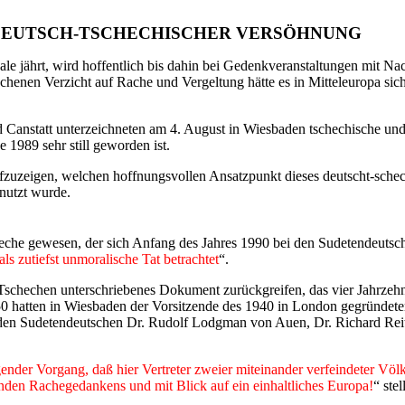
DEUTSCH-TSCHECHISCHER VERSÖHNUNG
le jährt, wird hoffentlich bis dahin bei Gedenkveranstaltungen mit 
henen Verzicht auf Rache und Vergeltung hätte es in Mitteleuropa sich
d Canstatt unterzeichneten am 4. August in Wiesbaden tschechische un
e 1989 sehr still geworden ist.
uzeigen, welchen hoffnungsvollen Ansatzpunkt dieses deutscht-schec
nutzt wurde.
heche gewesen, der sich Anfang des Jahres 1990 bei den Sudetendeutsche
ls zutiefst unmoralische Tat betrachtet
“.
echen unterschriebenes Dokument zurückgreifen, das vier Jahrzehnte 
0 hatten in Wiesbaden der Vorsitzende des 1940 in London gegründete
den Sudetendeutschen Dr. Rudolf Lodgman von Auen, Dr. Richard Re
gender Vorgang, daß hier Vertreter zweier miteinander verfeindeter V
enden Rachegedankens und mit Blick auf ein einhaltliches Europa!
“ ste