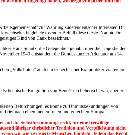
 den wir ihnen zugefiügt haben, wiedergutzumachen und mit
Arbeitsgemeinschaft zur Wahrung sudetendeutscher Interessen Dr.
k wechselte, begleitete tosender Beifall diese Geste. Nannte Dr.
geistiges Kind von Caux bezeichnet.“
itiker Hans Schütz, die Gelegenheit gehabt, über die Tragödie der
 November 1949 entstanden, die Bundeskanzler Adenauer am 14.
hen „Volksboten“ auch ein tschechischer Exilpolitiker von einem
e tschechische Emigration von Benešisten beherrscht war, aber er
eäußerten Befürchtungen, es könne zu Unmutsbekundungen von
nd rief nach einem neuen freien und gerechten Europa.
r auf ihr Selbstbestinimungsrecht, für eine freiwillige
usendjähriger christlicher Tradition und Verpflichtung nicht
 wenn wir wie zivilisierte Menschen handeln. Jedem das Recht