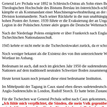
General Lev Prchala war 1892 in Schlesisch-Ostrau als Sohn eines 
Theologischen Hochschule des Bistums Breslau im östereichisch-schle
kämpfte er als Kommandant einer Maschinengewehrabteilung an der ru
Division kommandierte. Nach seiner Rückkehr in die nun unabhängig 
hohen Posten der Armee. 1939 führte er die Evakuierung der an Unga
Legion in der Polnischen Armee aktiv gegen die Deutsche Wehrmach
Nach der Niederlage Polens emigrierte er über Frankreich nach Engla
Tschechischen Nationalausschuß.
1945 kehrte er nicht mehr in die Tschechoslowakei zurück, da er sch
Noch weniger bekannt als die Existenz des von ihm unterzeichnete W
Wortlaut im Anhang.
Bedeutsam ist auch, daß noch im gleichen Jahr 1950 die sudetendeu
Nationen auf dem traditionell neutralen Schweizer Boden zusammenge
Heute kennt kaum noch jemand diese einst bedeutsame Institution.
Im Mittelpunkt der Tagung in Caux stand eben dieses sudetendeutsc
Anglo-Sudetenclubs in London, Rudolf Storch. Er hatte beim Zustande
Für die Tschechen war General Prchala selbst nach Caux gekommen, 
„
Ich fühle mich verpflichtet, die Sünden, die mein Volk gegen