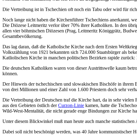
Die Vertreibung ist in Tschechien oft noch ein Tabu oder wird für ri
Noch lange nicht haben die Kirchenführer Tschechiens anerkannt, w
Die Diözese Leitmeritz verlor über 70% ihrer Katholiken. In den übr
allen vier böhmischen Diözesen (Prag, Leitmeritz Königgrätz, Budwei
Gesamtbevölkerung.
Das lag daran, daß die Katholische Kirche nach dem Ersten Weltkrieg
Volkszählung von 1921 bekannten sich 724.000 Staatsbürger als beke
Katliolischen Kirche in manchen politischen Bezirken rapide zurüc
Die deutschen Katholiken waren von dieser Austrittswelle kaum betr
können.
Der Hinweis der tschechischen und slowakischen Bischöfe in ihrem B
von drei Millionen und einer Zahl von 1.600 Priestern doch sehr ver
Die Vertreibung der Deutschen traf die Kirche hart, da in sehr vielen
aus den Gebieten östlich der
Curzon-Linie
kamen, hatte die Tschecho
Wild-West-Mentalität, die nicht gerade enge Bindungen zur Kirche ha
Unter diesem Blickwinkel muß man heute auch manche statistischen 
Dabei soll nicht beschönigt werden, was 40 Jahre kommunistischer H