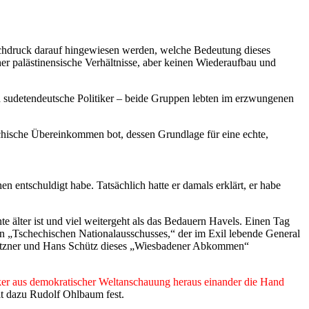
Nachdruck darauf hingewiesen werden, welche Bedeutung dieses
er palästinensische Verhältnisse, aber keinen Wiederaufbau und
d sudetendeutsche Politiker – beide Gruppen lebten im erzwungenen
hische Übereinkommen bot, dessen Grundlage für eine echte,
n entschuldigt habe. Tatsächlich hatte er damals erklärt, er habe
älter ist und viel weitergeht als das Bedauern Havels. Einen Tag
n „Tschechischen Nationalausschusses,“ der im Exil lebende General
itzner und Hans Schütz dieses „Wiesbadener Abkommen“
ölker aus demokratischer Weltanschauung heraus einander die Hand
llt dazu Rudolf Ohlbaum fest.