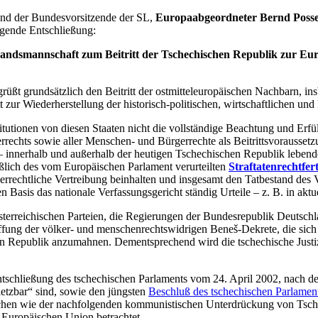
nd der Bundesvorsitzende der SL,
Europaabgeordneter Bernd Posse
ende Entschließung:
ndsmannschaft zum Beitritt der Tschechischen Republik zur Eur
t grundsätzlich den Beitritt der ostmitteleuropäischen Nachbarn, in
 zur Wiederherstellung der historisch-politischen, wirtschaftlichen und 
titutionen von diesen Staaten nicht die vollständige Beachtung und Erf
rrechts sowie aller Menschen- und Bürgerrechte als Beitrittsvorausset
ie – innerhalb und außerhalb der heutigen Tschechischen Republik lebe
ßlich des vom Europäischen Parlament verurteilten
Straftatenrechtfer
derrechtliche Vertreibung beinhalten und insgesamt den Tatbestand des
 Basis das nationale Verfassungsgericht ständig Urteile – z. B. in aktuel
terreichischen Parteien, die Regierungen der Bundesrepublik Deutschl
haffung der völker- und menschenrechtswidrigen Beneš-Dekrete, die sic
n Republik anzumahnen. Dementsprechend wird die tschechische Justiz 
schließung des tschechischen Parlaments vom 24. April 2002, nach der
letzbar“ sind, sowie den jüngsten
Beschluß des tschechischen Parlamen
tschen wie der nachfolgenden kommunistischen Unterdrückung von Tsc
n Europäischen Union betrachtet.