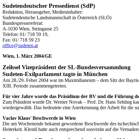
Sudetendeutscher Pressedienst (SdP)
Redaktion, Herausgeber, Medieninhaber:
Sudetendeutsche Landsmannschaft in Österreich (SLÖ)
Bundespressereferat:
A-1030 Wien, Steingasse 25
Telefon: 01/ 718 59 19,
Fax: 01/ 718 59 23
office@sudeten.at
Wien, 1. März 2004/GE
Zeihsel Vizepräsident der SL-Bundesversammlung
Sudeten-Exilparlament tagte in München
Am 28./29. Feber 2004 war im Maximilianeum – dem Sitz der Bayri
XIII. Periode zusammengetreten.
Für vier Jahre wurde das Präsidium der BV und die Führung de
Zum Präsident wurde Dr. Werner Novak – Prof. Dr. Hans Sehling kan
wiedergewählt. Das bedeutete eine Anerkennung der Arbeit für die su
Vaclav Klaus' Beschwerde in Wien
Die am Wochenende bekannt gewordene Beschwerde des tschechischen 
Heiterkeit. Klestil hatte auch entsprechend souverän auf die Vernad