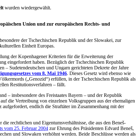
lt
wurden wiedergewählt.
opäischen Union und zur europäischen Rechts- und
sbesondere der Tschechischen Republik und der Slowakei, zur
kulturellen Einheit Europas.
üllung der Kopenhagener Kriterien für die Erweiterung der
zung eingefordert haben. Bezüglich der Tschechischen Republik
nden – Sudetendeutschen und Ungarn gerichteten Dekrete der Jahre
tigungsgesetzes vom 8. Mai 1946
. Dieses Gesetz wird ebenso wie
 Völkermords („Genozid“) erfüllen, in der Tschechischen Republik als
len Restitutionsverfahren – fällt.
and – insbesondere des Freistaates Bayern – und der Republik
h auf die Vertreibung von einzelnen Volksgruppen aus der ehemaligen
aufgefordert, endlich die Straftäter im Zusammenhang mit der
 die rechtlichen und Eigentumsverhältnisse, die aus den Beneš-
ts vom 25. Februar 2004
zur Ehrung des Präsidenten Edvard Beneš,
hechen und Slowaken verhöhnt werden. Beide Beschlüsse werden als