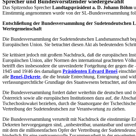
Sprecher und Bundesvorsitzender wiedergewählt
Das Spitzenduo Sprecher
Landtagspräsident a. D. Johann Böhm
u
Einstimmig angenommen wurde von der SL-Bundesversammlung folg
Entschließung der Bundesversammlung der Sudetendeutschen La
Wertegemeinschaft
Die Bundesversammlung der Sudetendeutschen Landsmannschaft begrüß
Europäischen Union. Sie betrachtet diesen Akt als bedeutenden Schritt
Sie kritisiert jedoch mit großem Nachdruck, daß die europäischen Ins
Europäischen Union, aller Normen des international geachteten Völke
betrifft dies insbesondere die unveränderte Fortgeltung der gegen d
1945 und 19/46 des damaligen
Präsidenten Edvard Beneš
einschlie
alle
Beneš-Dekrete
, die die brutale Entrechtung, Enteignung und wi
verfassungsrechtliche Grundlage des Staatswesens betrachtet, auf deren
Die Bundesversammlung fordert daher weiterhin die deutschen und ös
Österreich sowie alle europäischen Institutionen dazu auf, die Absc
Tschechoslowakei beziehen, durch die Staatsorgane der Tschechische
Vertreibung der Sudetendeutschen zur Verantwortung zu ziehen.
Die Bundesversammlung verurteilt mit Nachdruck die einstimmige Ent
Dekreten hervorgegangen sind, „unbestreitbar, unantastbar und unver
mit dem die millionenfachen Opfer der Vertreibung der Sudetendeu
hinderlich für eine vertrauensvolle Zusammenarbeit in der erweiterte