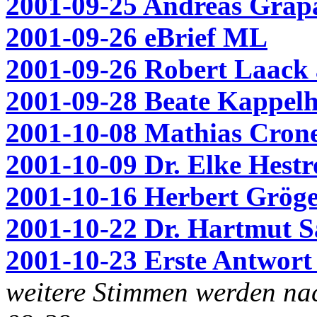
2001-09-25 Andreas Grapa
2001-09-26 eBrief ML
2001-09-26 Robert Laack
2001-09-28 Beate Kappelh
2001-10-08 Mathias Crone
2001-10-09 Dr. Elke Hest
2001-10-16 Herbert Gröge
2001-10-22 Dr. Hartmut S
2001-10-23 Erste Antwort
weitere Stimmen werden na