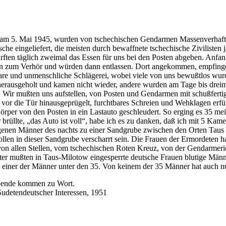
, am 5. Mai 1945, wurden von tschechischen Gendarmen Massenverhaftu
e eingeliefert, die meisten durch bewaffnete tschechische Zivilisten j
ften täglich zweimal das Essen für uns bei den Posten abgeben. Anfan
ngen zum Verhör und würden dann entlassen. Dort angekommen, empfingen
bare und unmenschliche Schlägerei, wobei viele von uns bewußtlos wurd
erausgeholt und kamen nicht wieder, andere wurden am Tage bis dreimal 
 Wir mußten uns aufstellen, von Posten und Gendarmen mit schußferti
vor die Tür hinausgeprügelt, furchtbares Schreien und Wehklagen erfü
 Körper von den Posten in ein Lastauto geschleudert. So erging es 35 
rüllte, „das Auto ist voll“, habe ich es zu danken, daß ich mit 5 Kame
enen Männer des nachts zu einer Sandgrube zwischen den Orten Taus u
len in dieser Sandgrube verscharrt sein. Die Frauen der Ermordeten h
n von allen Stellen, vom tschechischen Roten Kreuz, von der Gendarm
äter mußten in Taus-Milotow eingesperrte deutsche Frauen blutige Män
, einer der Männer unter den 35. Von keinem der 35 Männer hat auch n
bende kommen zu Wort.
Sudetendeutscher Interessen, 1951