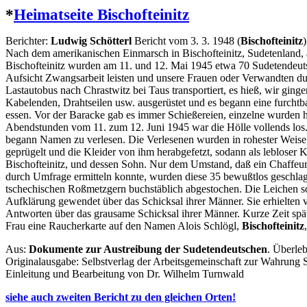
*
Heimatseite Bischofteinitz
Berichter:
Ludwig Schötterl
Bericht vom 3. 3. 1948 (
Bischofteinitz
)
Nach dem amerikanischen Einmarsch in Bischofteinitz, Sudetenland
Bischofteinitz wurden am 11. und 12. Mai 1945 etwa 70 Sudetendeutsch
Aufsicht Zwangsarbeit leisten und unsere Frauen oder Verwandten dur
Lastautobus nach Chrastwitz bei Taus transportiert, es hieß, wir gi
Kabelenden, Drahtseilen usw. ausgerüstet und es begann eine furcht
essen. Vor der Baracke gab es immer Schießereien, einzelne wurden h
Abendstunden vom 11. zum 12. Juni 1945 war die Hölle vollends los.
begann Namen zu verlesen. Die Verlesenen wurden in rohester Weise 
geprügelt und die Kleider von ihm herabgefetzt, sodann als lebloser
Bischofteinitz, und dessen Sohn. Nur dem Umstand, daß ein Chaffeur b
durch Umfrage ermitteln konnte, wurden diese 35 bewußtlos geschlag
tschechischen Roßmetzgern buchstäblich abgestochen. Die Leichen sol
Aufklärung gewendet über das Schicksal ihrer Männer. Sie erhielte
Antworten über das grausame Schicksal ihrer Männer. Kurze Zeit sp
Frau eine Raucherkarte auf den Namen Alois Schlögl,
Bischofteinitz
Aus:
Dokumente zur Austreibung der Sudetendeutschen
. Überle
Originalausgabe: Selbstverlag der Arbeitsgemeinschaft zur Wahrung 
Einleitung und Bearbeitung von Dr. Wilhelm Turnwald
siehe auch zweiten Bericht zu den gleichen Orten!