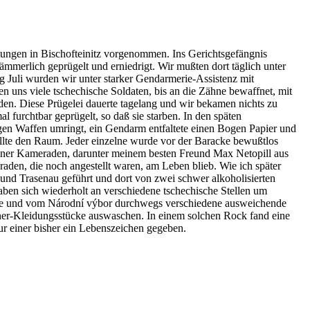
ngen in Bischofteinitz vorgenommen. Ins Gerichtsgefängnis
ämmerlich geprügelt und erniedrigt. Wir mußten dort täglich unter
g Juli wurden wir unter starker Gendarmerie-Assistenz mit
 uns viele tschechische Soldaten, bis an die Zähne bewaffnet, mit
en. Diese Prügelei dauerte tagelang und wir bekamen nichts zu
furchtbar geprügelt, so daß sie starben. In den späten
gen Waffen umringt, ein Gendarm entfaltete einen Bogen Papier und
llte den Raum. Jeder einzelne wurde vor der Baracke bewußtlos
meiner Kameraden, darunter meinem besten Freund Max Netopill aus
raden, die noch angestellt waren, am Leben blieb. Wie ich später
nd Trasenau geführt und dort von zwei schwer alkoholisierten
aben sich wiederholt an verschiedene tschechische Stellen um
erie und vom Národní výbor durchwegs verschiedene ausweichende
ner-Kleidungsstücke auswaschen. In einem solchen Rock fand eine
ur einer bisher ein Lebenszeichen gegeben.