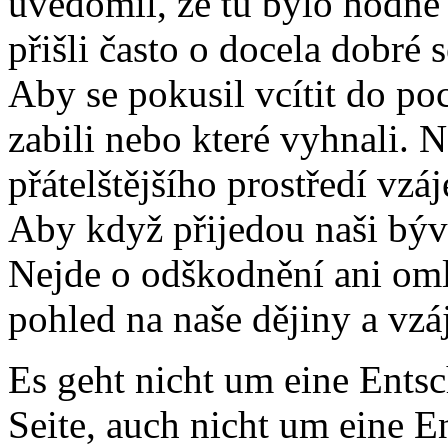
uvědomil, že tu bylo hodně
přišli často o docela dobré 
Aby se pokusil vcítit do po
zabili nebo které vyhnali. 
přátelštějšího prostředí vzá
Aby když přijedou naši býval
Nejde o odškodnění ani omluv
pohled na naše dějiny a vz
Es geht nicht um eine Entsc
Seite, auch nicht um eine E