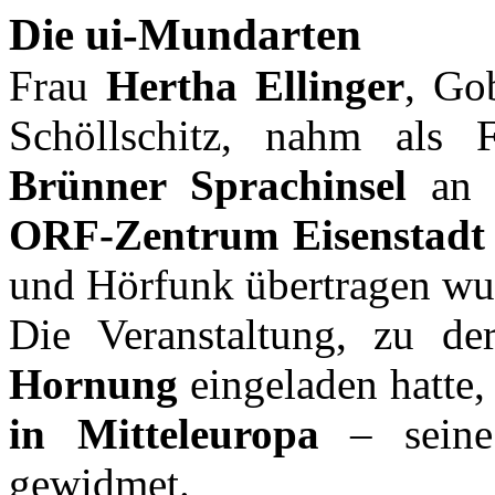
Die ui-Mundarten
Frau
Hertha Ellinger
, Go
Schöllschitz, nahm als 
Brünner Sprachinsel
an e
ORF-Zentrum Eisenstadt
und Hörfunk übertragen wu
Die Veranstaltung, zu d
Hornung
eingeladen hatte
in Mitteleuropa
– seine 
gewidmet.