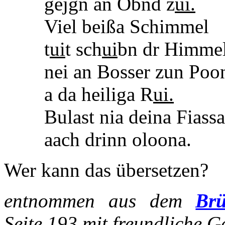
gejgn an Obnd z
ui.
Viel beißa Schimmel
t
ui
t sch
ui
bn dr Himme
nei an Bosser zun Poo
a da heiliga R
ui.
Bulast nia deina Fiass
aach drinn oloona.
Wer kann das übersetzen?
entnommen aus dem
Br
Seite 193 mit freundliche