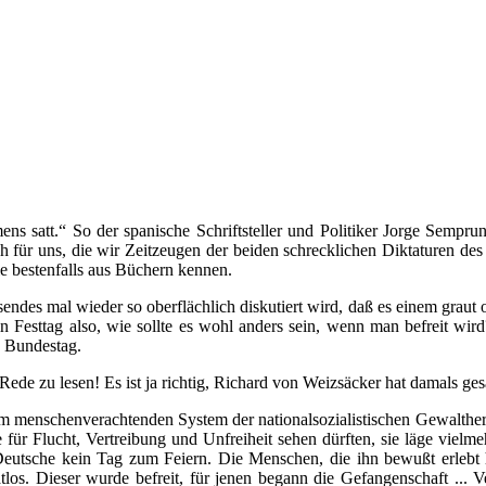
s satt.“ So der spanische Schriftsteller und Politiker Jorge Semprun
ch für uns, die wir Zeitzeugen der beiden schrecklichen Diktaturen de
ie bestenfalls aus Büchern kennen.
sendes mal wieder so oberflächlich diskutiert wird, daß es einem grau
n Festtag also, wie sollte es wohl anders sein, wenn man befreit wi
 Bundestag.
de zu lesen! Es ist ja richtig, Richard von Weizsäcker hat damals ges
 dem menschenverachtenden System der nationalsozialistischen Gewalth
für Flucht, Vertreibung und Unfreiheit sehen dürften, sie läge vielm
 Deutsche kein Tag zum Feiern. Die Menschen, die ihn bewußt erlebt
os. Dieser wurde befreit, für jenen begann die Gefangenschaft ... Ve