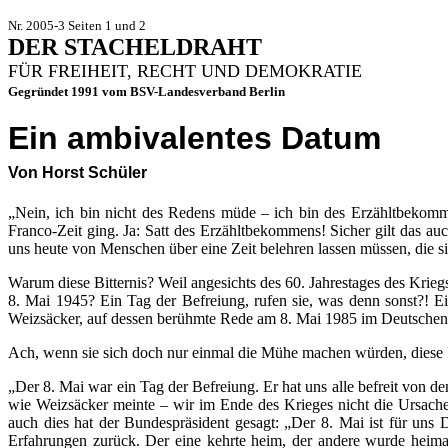
Nr. 2005-3 Seiten 1 und 2
DER STACHELDRAHT
FÜR FREIHEIT, RECHT UND DEMOKRATIE
Gegründet 1991 vom BSV-Landesverband Berlin
Ein ambivalentes Datum
Von Horst Schüler
„Nein, ich bin nicht des Redens müde – ich bin des Erzähltbekommen
Franco-Zeit ging. Ja: Satt des Erzähltbekommens! Sicher gilt das au
uns heute von Menschen über eine Zeit belehren lassen müssen, die s
Warum diese Bitternis? Weil angesichts des 60. Jahrestages des Krieg
8. Mai 1945? Ein Tag der Befreiung, rufen sie, was denn sonst?! Ei
Weizsäcker, auf dessen berühmte Rede am 8. Mai 1985 im Deutschen
Ach, wenn sie sich doch nur einmal die Mühe machen würden, diese Re
„Der 8. Mai war ein Tag der Befreiung. Er hat uns alle befreit von
wie Weizsäcker meinte – wir im Ende des Krieges nicht die Ursache 
auch dies hat der Bundespräsident gesagt: „Der 8. Mai ist für uns
Erfahrungen zurück. Der eine kehrte heim, der andere wurde heimatl