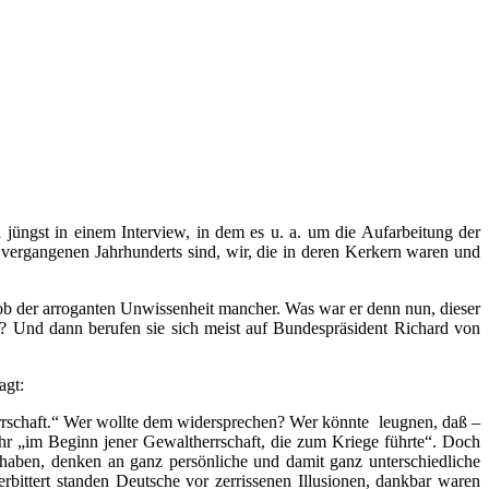
 jüngst in einem Interview, in dem es u. a. um die Aufarbeitung der
s vergangenen Jahrhunderts sind, wir, die in deren Kerkern waren und
t ob der arroganten Unwissenheit mancher. Was war er denn nun, dieser
rd? Und dann berufen sie sich meist auf Bundespräsident Richard von
agt:
errschaft.“ Wer wollte dem widersprechen? Wer könnte leugnen, daß –
ehr „im Beginn jener Gewaltherrschaft, die zum Kriege führte“. Doch
 haben, denken an ganz persönliche und damit ganz unterschiedliche
rbittert standen Deutsche vor zerrissenen Illusionen, dankbar waren