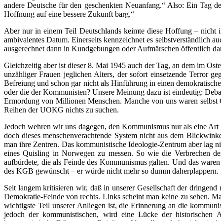
andere Deutsche für den geschenkten Neuanfang.“ Also: Ein Tag der
Hoffnung auf eine bessere Zukunft barg.“
Aber nur in einem Teil Deutschlands keimte diese Hoffung – nicht
ambivalentes Datum. Einerseits kennzeichnet es selbstverständlich a
ausgerechnet dann in Kundgebungen oder Aufmärschen öffentlich dar
Gleichzeitig aber ist dieser 8. Mai 1945 auch der Tag, an dem im O
unzähliger Frauen jeglichen Alters, der sofort einsetzende Terror
Befreiung und schon gar nicht als Hinführung in einen demokratische
oder die der Kommunisten? Unsere Meinung dazu ist eindeutig: Debat
Ermordung von Millionen Menschen. Manche von uns waren selbst Opfe
Reihen der UOKG nichts zu suchen.
Jedoch wehren wir uns dagegen, den Kommunismus nur als eine Art „
doch dieses menschenverachtende System nicht aus dem Blickwinkel e
man ihre Zentren. Das kommunistische Ideologie-Zentrum aber lag ni
eines Quisling in Norwegen zu messen. So wie die Verbrechen d
aufbürdete, die als Feinde des Kommunismus galten. Und das waren
des KGB gewünscht – er würde nicht mehr so dumm daherplappern.
Seit langem kritisieren wir, daß in unserer Gesellschaft der dringe
Demokratie-Feinde von rechts. Links scheint man keine zu sehen. Mal
wichtigste Teil unserer Anliegen ist, die Erinnerung an die kommuni
jedoch der kommunistischen, wird eine Lücke der historischen A