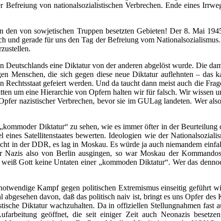
 Befreiung von nationalsozialistischen Verbrechen. Ende eines Irrw
 in den von sowjetischen Truppen besetzten Gebieten! Der 8. Mai 194
uch und gerade für uns den Tag der Befreiung vom Nationalsozialismus
zustellen.
sten Deutschlands eine Diktatur von der anderen abgelöst wurde. Die d
 gegen Menschen, die sich gegen diese neue Diktatur auflehnten – das
n Rechtsstaat gefeiert werden. Und da taucht dann meist auch die Fra
ten um eine Hierarchie von Opfern halten wir für falsch. Wir wissen u
r nazistischer Verbrechen, bevor sie im GULag landeten. Wer also die 
kommoder Diktatur“ zu sehen, wie es immer öfter in der Beurteilung
ines Satellitenstaates bewerten. Ideologien wie der Nationalsoziali
cht in der DDR, es lag in Moskau. Es würde ja auch niemandem einfal
er Nazis also von Berlin ausgingen, so war Moskau der Kommandost
 weiß Gott keine Untaten einer „kommoden Diktatur“. Wer das denno
nd notwendige Kampf gegen politischen Extremismus einseitig geführt wi
 abgesehen davon, daß das politisch naiv ist, bringt es uns Opfer des
stische Diktatur wachzuhalten. Da in offiziellen Stellungnahmen fast 
ufarbeitung geöffnet, die seit einiger Zeit auch Neonazis besetz