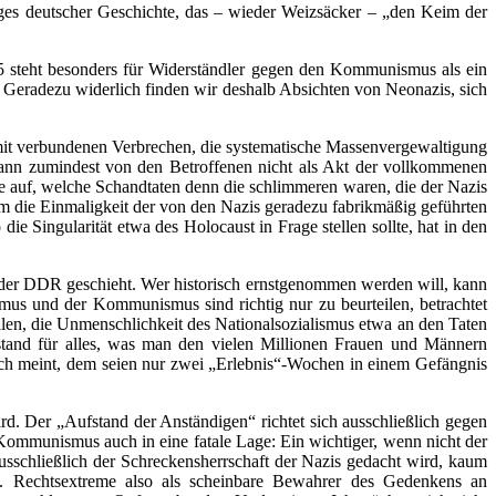
eges deutscher Geschichte, das – wieder Weizsäcker – „den Keim der
5 steht besonders für Widerständler gegen den Kommunismus als ein
. Geradezu widerlich finden wir deshalb Absichten von Neonazis, sich
amit verbundenen Verbrechen, die systematische Massenvergewaltigung
 kann zumindest von den Betroffenen nicht als Akt der vollkommenen
ge auf, welche Schandtaten denn die schlimmeren waren, die der Nazis
m die Einmaligkeit der von den Nazis geradezu fabrikmäßig geführten
Singularität etwa des Holocaust in Frage stellen sollte, hat in den
 der DDR geschieht. Wer historisch ernstgenommen werden will, kann
smus und der Kommunismus sind richtig nur zu beurteilen, betrachtet
len, die Unmenschlichkeit des Nationalsozialismus etwa an den Taten
and für alles, was man den vielen Millionen Frauen und Männern
ch meint, dem seien nur zwei „Erlebnis“-Wochen in einem Gefängnis
rd. Der „Aufstand der Anständigen“ richtet sich ausschließlich gegen
 Kommunismus auch in eine fatale Lage: Ein wichtiger, wenn nicht der
ausschließlich der Schreckensherrschaft der Nazis gedacht wird, kaum
en. Rechtsextreme also als scheinbare Bewahrer des Gedenkens an