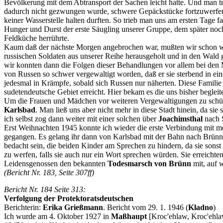
Bevölkerung mit dem Abtransport der Sachen leicht hatte. Und man tr
dadurch nicht gezwungen wurde, schwere Gepäckstücke fortzuwerfen, 
keiner Wasserstelle halten durften. So trieb man uns am ersten Tage f
Hunger und Durst der erste Säugling unserer Gruppe, dem später noch 
Feldküche herrührte.
Kaum daß der nächste Morgen angebrochen war, mußten wir schon wie
russischen Soldaten aus unserer Reihe herausgeholt und in den Wald
wir konnten dann die Folgen dieser Behandlungen vor allem bei den 
von Russen so schwer vergewaltigt worden, daß er sie sterbend in ein
jedesmal in Krämpfe, sobald sich Russen nur näherten. Diese Familie
sudetendeutsche Gebiet erreicht. Hier bekam es die uns bisher begleit
Um die Frauen und Mädchen vor weiteren Vergewaltigungen zu schütz
Karlsbad
. Man ließ uns aber nicht mehr in diese Stadt hinein, da si
ich selbst zog dann weiter mit einer solchen über
Joachimsthal
nach S
Erst Weihnachten 1945 konnte ich wieder die erste Verbindung mit
gegangen. Es gelang ihr dann von Karlsbad mit der Bahn nach Brünn
bedacht sein, die beiden Kinder am Sprechen zu hindern, da sie sonst 
zu werfen, falls sie auch nur ein Wort sprechen würden. Sie erreichte
Leidensgenossen den bekannten
Todesmarsch von Brünn
mit, auf 
(Bericht Nr. 183, Seite 307ff)
Bericht Nr. 184 Seite 313:
Verfolgung der Protektoratsdeutschen
Berichterin:
Erika Grießmann
. Bericht vom 29. 1. 1946 (
Kladno
)
Ich wurde am 4. Oktober 1927 in
Maßhaupt
[Kroc'ehlaw, Kroc'ehlav