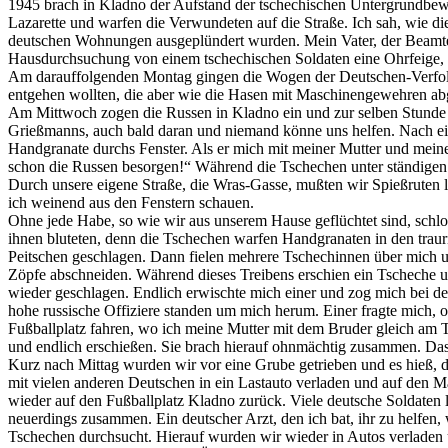
1945 brach in Kladno der Aufstand der tschechischen Untergrundbewe
Lazarette und warfen die Verwundeten auf die Straße. Ich sah, wie 
deutschen Wohnungen ausgeplündert wurden. Mein Vater, der Beamter 
Hausdurchsuchung von einem tschechischen Soldaten eine Ohrfeige, w
Am darauffolgenden Montag gingen die Wogen der Deutschen-Verfolgu
entgehen wollten, die aber wie die Hasen mit Maschinengewehren abges
Am Mittwoch zogen die Russen in Kladno ein und zur selben Stunde wu
Grießmanns, auch bald daran und niemand könne uns helfen. Nach eine
Handgranate durchs Fenster. Als er mich mit meiner Mutter und meine
schon die Russen besorgen!“ Während die Tschechen unter ständigen
Durch unsere eigene Straße, die Wras-Gasse, mußten wir Spießruten 
ich weinend aus den Fenstern schauen.
Ohne jede Habe, so wie wir aus unserem Hause geflüchtet sind, schl
ihnen bluteten, denn die Tschechen warfen Handgranaten in den trau
Peitschen geschlagen. Dann fielen mehrere Tschechinnen über mich u
Zöpfe abschneiden. Während dieses Treibens erschien ein Tscheche u
wieder geschlagen. Endlich erwischte mich einer und zog mich bei d
hohe russische Offiziere standen um mich herum. Einer fragte mich, o
Fußballplatz fahren, wo ich meine Mutter mit dem Bruder gleich am To
und endlich erschießen. Sie brach hierauf ohnmächtig zusammen. Das 
Kurz nach Mittag wurden wir vor eine Grube getrieben und es hieß, d
mit vielen anderen Deutschen in ein Lastauto verladen und auf den
wieder auf den Fußballplatz Kladno zurück. Viele deutsche Soldat
neuerdings zusammen. Ein deutscher Arzt, den ich bat, ihr zu helfe
Tschechen durchsucht. Hierauf wurden wir wieder in Autos verladen u