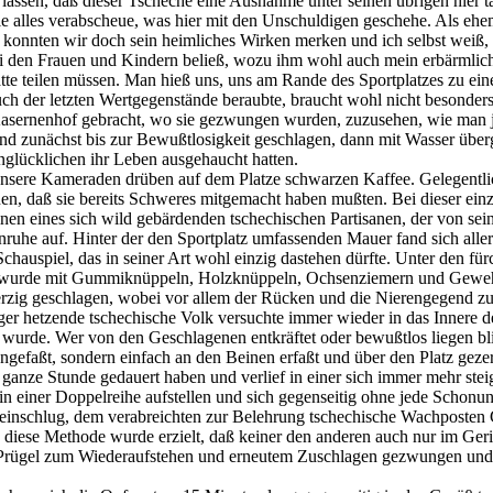
 lassen, daß dieser Tscheche eine Ausnahme unter seinen übrigen hier tä
e alles verabscheue, was hier mit den Unschuldigen geschehe. Als ehema
 konnten wir doch sein heimliches Wirken merken und ich selbst weiß, 
ei den Frauen und Kindern beließ, wozu ihm wohl auch mein erbärmlic
ätte teilen müssen. Man hieß uns, uns am Rande des Sportplatzes zu ei
ch der letzten Wertgegenstände beraubte, braucht wohl nicht besonder
n Kasernenhof gebracht, wo sie gezwungen wurden, zuzusehen, wie man
zunächst bis zur Bewußtlosigkeit geschlagen, dann mit Wasser überg
nglücklichen ihr Leben ausgehaucht hatten.
nsere Kameraden drüben auf dem Platze schwarzen Kaffee. Gelegentlic
nen, daß sie bereits Schweres mitgemacht haben mußten. Bei dieser ein
nen eines sich wild gebärdenden tschechischen Partisanen, der von se
ruhe auf. Hinter der den Sportplatz umfassenden Mauer fand sich aller
chauspiel, das in seiner Art wohl einzig dastehen dürfte. Unter den f
 wurde mit Gummiknüppeln, Holzknüppeln, Ochsenziemern und Gewehrk
rzig geschlagen, wobei vor allem der Rücken und die Nierengegend zu
r hetzende tschechische Volk versuchte immer wieder in das Innere de
 wurde. Wer von den Geschlagenen entkräftet oder bewußtlos liegen bl
angefaßt, sondern einfach an den Beinen erfaßt und über den Platz geze
 ganze Stunde gedauert haben und verlief in einer sich immer mehr ste
in einer Doppelreihe aufstellen und sich gegenseitig ohne jede Schonun
 einschlug, dem verabreichten zur Belehrung tschechische Wachposten 
h diese Methode wurde erzielt, daß keiner den anderen auch nur im Ge
nd Prügel zum Wiederaufstehen und erneutem Zuschlagen gezwungen und 