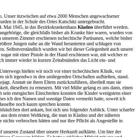
dno. Unser inzwischen auf etwa 2000 Menschen angewachsener
wurden in der Schule des Ortes Katschitz untergebracht.
4. Mai 1945, in das Bezirkskrankenhaus
Kladno
überführt werden.
gehörige, die gleichfalls bisher als Kranke hier waren, wurden von
In unserem Zimmer erschienen tschechische Partisanen, welche bisher
größere Jungen nahe an die Wand herantreten und schlugen von
en. Selbstverständlich wurden wir bei dieser Gelegenheit auch unsere
sogar mit einer Pistole in der Hand erschienen war, mit welcher er
ch immer wieder in kurzen Zeitabständen das Licht ein- und
nterwegs hielten wir noch vor einer tschechischen Klinik, vor
rn sich irgendwo in den umliegenden Ortschaften aufhielten, stand.
agt. Anstatt sie ihren Eltern zurückzuführen, überließ man sie
eit, dieselben zu erneuern. Mit viel Mühe gelang es uns dann, einen
ch sein energisches Einschreiten konnten die Kinder wenigstens einer
hes ich den Namen und sonstige Daten vermerkt hatte, soweit ich
 dasselbe noch kaum sprechen konnte.
shäufchen dort ankam, bot sich uns folgender Anblick. Unter scharfer
 aus dem ersten Weltkrieg, die man in Kladno und der näheren
ichts verbrochen hätten und nur ihre Pflicht als Angestellte in
unseren Zustand über unsere Herkunft aufklärte. Um hier der