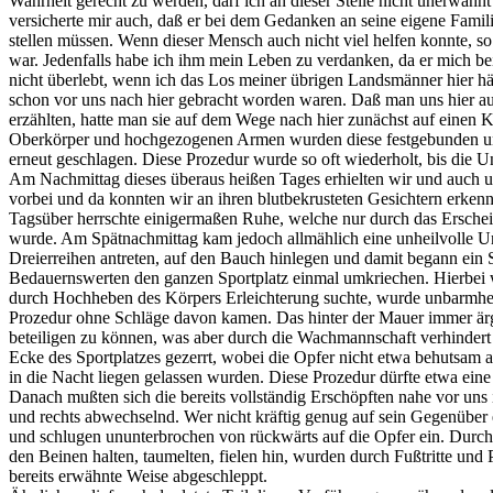
Wahrheit gerecht zu werden, darf ich an dieser Stelle nicht unerwähnt
versicherte mir auch, daß er bei dem Gedanken an seine eigene Famili
stellen müssen. Wenn dieser Mensch auch nicht viel helfen konnte, so
war. Jedenfalls habe ich ihm mein Leben zu verdanken, da er mich b
nicht überlebt, wenn ich das Los meiner übrigen Landsmänner hier h
schon vor uns nach hier gebracht worden waren. Daß man uns hier au
erzählten, hatte man sie auf dem Wege nach hier zunächst auf eine
Oberkörper und hochgezogenen Armen wurden diese festgebunden und 
erneut geschlagen. Diese Prozedur wurde so oft wiederholt, bis die U
Am Nachmittag dieses überaus heißen Tages erhielten wir und auch u
vorbei und da konnten wir an ihren blutbekrusteten Gesichtern erken
Tagsüber herrschte einigermaßen Ruhe, welche nur durch das Erschei
wurde. Am Spätnachmittag kam jedoch allmählich eine unheilvolle Un
Dreierreihen antreten, auf den Bauch hinlegen und damit begann ein S
Bedauernswerten den ganzen Sportplatz einmal umkriechen. Hierbei
durch Hochheben des Körpers Erleichterung suchte, wurde unbarmhe
Prozedur ohne Schläge davon kamen. Das hinter der Mauer immer ärge
beteiligen zu können, was aber durch die Wachmannschaft verhindert
Ecke des Sportplatzes gezerrt, wobei die Opfer nicht etwa behutsam 
in die Nacht liegen gelassen wurden. Diese Prozedur dürfte etwa eine
Danach mußten sich die bereits vollständig Erschöpften nahe vor uns 
und rechts abwechselnd. Wer nicht kräftig genug auf sein Gegenüber
und schlugen ununterbrochen von rückwärts auf die Opfer ein. Durc
den Beinen halten, taumelten, fielen hin, wurden durch Fußtritte u
bereits erwähnte Weise abgeschleppt.