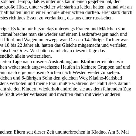
m solchen Tempo, daß es unter uns kaum einen gegeben hat, der
roße Hitze, unter welcher wir stark zu leiden hatten, zumal wir an
chaft halten und in einer Schule übernachten durften. Hier starb durch
tes richtiges Essen zu verdanken, das aus einer russischen
herige. Es kam nur hiezu, daß unterwegs Frauen und Mädchen von
anchmal brachte man sie wieder auf einem Lastkraftwagen nach und
 mit Pferd und Wagen unterwegs war. Dessen 14-jährige Tochter war
 18 bis 22 Jahre alt, hatten das Gleiche mitgemacht und verfielen
deutschen Ortes. Wir hatten nämlich an diesem Tage das
ndlich allein weiterziehen.
ierten Tage nach unserer Austreibung aus
Kladno
erreichten wir
wischen weiter stark angewachsene Haufen in kleinere Gruppen auf und
ann nach ergebnislosem Suchen nach Westen weiter zu ziehen.
Mädchen und 6-jährigen Sohn den gleichen Weg Kladno-Karlsbad
tens verboten und meine Frau mußte während der Fahrt stets darauf
indem sie den Kindern wiederholt androhte, sie aus dem fahrenden Zug
ie Stadt wieder verlassen und machten dann mit vielen anderen
meinen Eltern seit dieser Zeit ununterbrochen in Kladno. Am 5. Mai