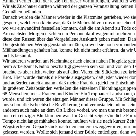
Ähnlich verlief auch der letzte Teil dieser Vorführungen, während we
Wir als Zuschauer durften während der ganzen Veranstaltung keinen 
Gequälten befanden.
Danach wurden die Männer wieder in die Platzmitte getrieben, wo s
gesperrt, welcher so klein war, daß die Mehrzahl von uns nur stehend
wo wir einwandfrei feststellen konnten, daß die am Abend zu Tode 
Am nächsten Morgen erschien ein Personenkraftwagen mit mehreren ru
diese den Russen über das Vorgefallene Auskunft geben mußten. Dar
Die gestohlenen Wertgegenstände mußten, soweit sie noch vorhanden 
Mißhandlungen gehalten hat, konnte ich nicht mehr erfahren, da wir Ü
nichts bekannt.
Wir anderen wurden am Nachmittag nach einem nahen Flugplatz getrieb
beim Arbeitsamt Kladno beschäftigt gewesen sein soll und von den Ts
brachte es aber nicht weiter, als auf allen Vieren ein Stückchen zu
Brot. Hier wurde damals die Parole ausgegeben, daß jeder wieder dor
und außerdem auch annahm, daß meine Frau den gleichen Entschluß fas
In größeren Zeitabständen verließen die einzelnen Flüchtlingsgrup
68 Menschen, meist Frauen und Kinder. Ein Troppauer Landsmann, de
wurde, und ich waren die einzigen Männer dieser Gruppe. Mit Schläge
uns schon die tschechische Bevölkerung und veranstaltete mit uns ei
anderem auch nahe an dem Ort Lidice vorbei, wo man uns mit besonde
noch ein einziger Blutklumpen war. Ihr Gesicht zeigte sämtliche Far
Tempo nicht lange mithalten konnte, mußten wir sie nach kurzer Zeit
Wegstrecke ein Gepäckstück nach dem anderen weggeworfen, nur um si
gelassen werden. Wollte sich jemand einer Bürde entledigen, dann wu