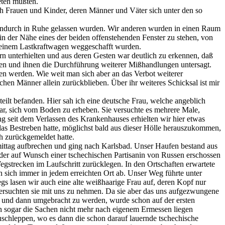
eten mußten.
h Frauen und Kinder, deren Männer und Väter sich unter den so
hindurch in Ruhe gelassen wurden. Wir anderen wurden in einen Raum
in der Nähe eines der beiden offenstehenden Fenster zu stehen, von
t einem Lastkraftwagen weggeschafft wurden.
n unterhielten und aus deren Gesten war deutlich zu erkennen, daß
en und ihnen die Durchführung weiterer Mißhandlungen untersagt.
n werden. Wie weit man sich aber an das Verbot weiterer
hen Männer allein zurückblieben. Über ihr weiteres Schicksal ist mir
ilt befanden. Hier sah ich eine deutsche Frau, welche angeblich
ar, sich vom Boden zu erheben. Sie versuchte es mehrere Male,
g seit dem Verlassen des Krankenhauses erhielten wir hier etwas
das Bestreben hatte, möglichst bald aus dieser Hölle herauszukommen,
h zurückgemeldet hatte.
ittag aufbrechen und ging nach Karlsbad. Unser Haufen bestand aus
er auf Wunsch einer tschechischen Partisanin von Russen erschossen
gstrecken im Laufschritt zurücklegen. In den Ortschaften erwartete
 sich immer in jedem erreichten Ort ab. Unser Weg führte unter
 lasen wir auch eine alte weißhaarige Frau auf, deren Kopf nur
versuchten sie mit uns zu nehmen. Da sie aber das uns aufgezwungene
en und dann umgebracht zu werden, wurde schon auf der ersten
n sogar die Sachen nicht mehr nach eigenem Ermessen liegen
uschleppen, wo es dann die schon darauf lauernde tschechische