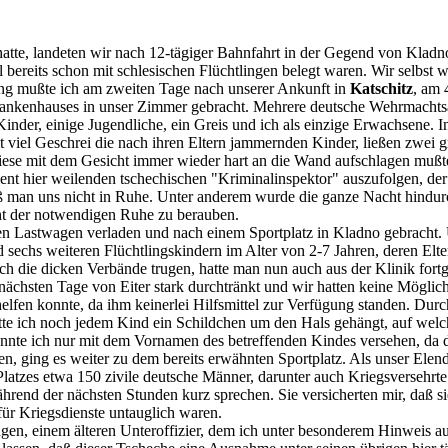
hatte, landeten wir nach 12-tägiger Bahnfahrt in der Gegend von Kla
 bereits schon mit schlesischen Flüchtlingen belegt waren. Wir selbst 
ng mußte ich am zweiten Tage nach unserer Ankunft in
Katschitz
, am 
ankenhauses in unser Zimmer gebracht. Mehrere deutsche Wehrmachtsan
inder, einige Jugendliche, ein Greis und ich als einzige Erwachsene. 
 viel Geschrei die nach ihren Eltern jammernden Kinder, ließen zwei 
 diese mit dem Gesicht immer wieder hart an die Wand aufschlagen mußt
ient hier weilenden tschechischen "Kriminalinspektor" auszufolgen, der 
eß man uns nicht in Ruhe. Unter anderem wurde die ganze Nacht hindur
cht der notwendigen Ruhe zu berauben.
n Lastwagen verladen und nach einem Sportplatz in Kladno gebracht. U
d sechs weiteren Flüchtlingskindern im Alter von 2-7 Jahren, deren Elte
die dicken Verbände trugen, hatte man nun auch aus der Klinik fortgej
chsten Tage von Eiter stark durchtränkt und wir hatten keine Möglichk
helfen konnte, da ihm keinerlei Hilfsmittel zur Verfügung standen. Dur
tte ich noch jedem Kind ein Schildchen um den Hals gehängt, auf welc
konnte ich nur mit dem Vornamen des betreffenden Kindes versehen, da
n, ging es weiter zu dem bereits erwähnten Sportplatz. Als unser Elend
atzes etwa 150 zivile deutsche Männer, darunter auch Kriegsversehrte
d der nächsten Stunden kurz sprechen. Sie versicherten mir, daß sie n
 für Kriegsdienste untauglich waren.
 einem älteren Unteroffizier, dem ich unter besonderem Hinweis auf 