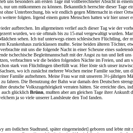
ieb uns besonders am ersten Tage mit vollberechneter Absicht in eine
nur um mitkommen zu können. Bekanntlich herrschte dieser Tage eine g
ast ohne Unterbrechung, bis wir endlich gegen Mitternacht in einer Orts
weitere folgten. Irgend einem guten Menschen hatten wir hier unser ers
der aufbrechen. Im allgemeinen verlief auch dieser Tag wie der vor
 gezerrt wurden, wo sie oftmals bis zu 15-mal vergewaltigt wurden. M
Mädchen sehen. Ich traf unterwegs einen schlesischen Flüchtling, der
em Krankenhaus zurücklassen mußte. Seine beiden älteren Töchter, etwa
 verbrachte mit uns die folgende Nacht in einer Scheune eines sudeten
ende tschechische Begleitmannschaft mit der Angst zu tun und ließ uns e
en, verbrachten wir die beiden folgenden Nächte im Freien, und am v
e schon stark von Flüchtlingen überfüllt war. Hier löste sich unser inz
achsen, wo ich zunächst mehrere Wochen meine Familie suchte, um d
 meiner Familie aufnehmen. Meine Frau war mit unserem 3½-jährigen 
 zu fahren. Die Benutzung der Bahn war damals den Deutschen strengs
ihre deutsche Volkszugehörigkeit verraten hätten. Sie erreichte dies, 
n auch glücklich
Brünn
, mußten aber am gleichen Tage ihrer Ankunft d
welchem ja so viele unserer Landsleute den Tod fanden.
y am östlichen Stadtrand, später eingemeindet] geboren und lebte mit 