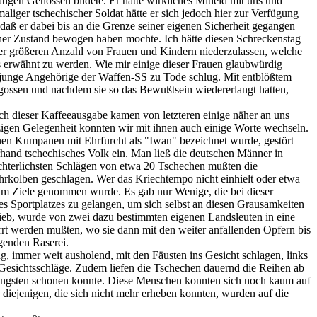
tigen Genossen bildete. Er hatte wirkliches Mitleid mit uns und
liger tschechischer Soldat hätte er sich jedoch hier zur Verfügung
daß er dabei bis an die Grenze seiner eigenen Sicherheit gegangen
her Zustand bewogen haben mochte. Ich hätte diesen Schreckenstag
ner größeren Anzahl von Frauen und Kindern niederzulassen, welche
s erwähnt zu werden. Wie mir einige dieser Frauen glaubwürdig
 junge Angehörige der Waffen-SS zu Tode schlug. Mit entblößtem
ossen und nachdem sie so das Bewußtsein wiedererlangt hatten,
h dieser Kaffeeausgabe kamen von letzteren einige näher an uns
zigen Gelegenheit konnten wir mit ihnen auch einige Worte wechseln.
inen Kumpanen mit Ehrfurcht als "Iwan" bezeichnet wurde, gestört
hand tschechisches Volk ein. Man ließ die deutschen Männer in
ürchterlichsten Schlägen von etwa 20 Tschechen mußten die
olben geschlagen. Wer das Kriechtempo nicht einhielt oder etwa
m Ziele genommen wurde. Es gab nur Wenige, die bei dieser
s Sportplatzes zu gelangen, um sich selbst an diesen Grausamkeiten
ieb, wurde von zwei dazu bestimmten eigenen Landsleuten in eine
rrt werden mußten, wo sie dann mit den weiter anfallenden Opfern bis
igenden Raserei.
g, immer weit ausholend, mit den Fäusten ins Gesicht schlagen, links
Gesichtsschläge. Zudem liefen die Tschechen dauernd die Reihen ab
ringsten schonen konnte. Diese Menschen konnten sich noch kaum auf
diejenigen, die sich nicht mehr erheben konnten, wurden auf die