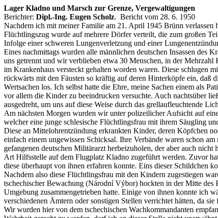
Lager Kladno und Marsch zur Grenze, Vergewaltigungen
Berichter:
Dipl.-Ing. Eugen Scholz
. Bericht vom 28. 6. 1950
Nachdem ich mit meiner Familie am 21. April 1945 Brünn verlassen 
Flüchtlingszug wurde auf mehrere Dörfer verteilt, die zum großen Teil
Infolge einer schweren Lungenverletzung und einer Lungenentzündu
Eines nachmittags wurden alle männlichen deutschen Insassen des Kr
uns getrennt und wir verblieben etwa 30 Menschen, in der Mehrzahl K
im Krankenhaus versteckt gehalten worden waren. Diese schlugen mit
rückwärts mit den Fäusten so kräftig auf deren Hinterköpfe ein, daß
Wertsachen los. Ich selbst hatte die Ehre, meine Sachen einem als Pat
vor allem die Kinder zu beeindrucken versuchte. Auch nachtsüber li
ausgedreht, um uns auf diese Weise durch das grellaufleuchtende Li
Am nächsten Morgen wurden wir unter polizeilicher Aufsicht auf eine
welcher eine junge schlesische Flüchtlingsfrau mit ihrem Säugling un
Diese an Mittelohrentzündung erkrankten Kinder, deren Köpfchen noch 
einfach einem ungewissen Schicksal. Ihre Verbände waren schon am nä
gefangenen deutschen Militärarzt herbeizuholen, der aber auch nicht 
Art Hilfsstelle auf dem Flugplatz Kladno zugeführt werden. Zuvor ha
diese überhaupt von ihnen erfahren konnte. Eins dieser Schildchen 
Nachdem also diese Flüchtlingsfrau mit den Kindern zugestiegen ware
tschechischer Bewachung (Národní Výbor) hockten in der Mitte des Pl
Umgebung zusammengetrieben hatte. Einige von ihnen konnte ich währen
verschiedenen Ämtern oder sonstigen Stellen verrichtet hätten, da sie
Wir wurden hier von dem tschechischen Wachkommandanten empfangen,