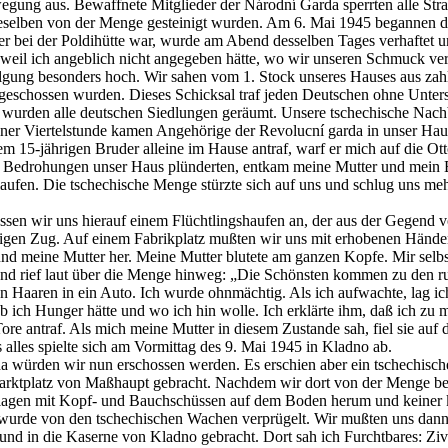
gung aus. Bewaffnete Mitglieder der Národní Garda sperrten alle Str
dieselben von der Menge gesteinigt wurden. Am 6. Mai 1945 begannen 
bei der Poldihütte war, wurde am Abend desselben Tages verhaftet un
eil ich angeblich nicht angegeben hätte, wo wir unseren Schmuck ver
ng besonders hoch. Wir sahen vom 1. Stock unseres Hauses aus zahllo
chossen wurden. Dieses Schicksal traf jeden Deutschen ohne Unterschie
rden alle deutschen Siedlungen geräumt. Unsere tschechische Nachbari
r Viertelstunde kamen Angehörige der Revolucní garda in unser Haus. 
m 15-jährigen Bruder alleine im Hause antraf, warf er mich auf die Ot
 Bedrohungen unser Haus plünderten, entkam meine Mutter und mein Br
laufen. Die tschechische Menge stürzte sich auf uns und schlug uns m
ossen wir uns hierauf einem Flüchtlingshaufen an, der aus der Gegend 
rigen Zug. Auf einem Fabrikplatz mußten wir uns mit erhobenen Händen
nd meine Mutter her. Meine Mutter blutete am ganzen Kopfe. Mir selbst
nd rief laut über die Menge hinweg: „Die Schönsten kommen zu den ru
en Haaren in ein Auto. Ich wurde ohnmächtig. Als ich aufwachte, lag
b ich Hunger hätte und wo ich hin wolle. Ich erklärte ihm, daß ich zu 
re antraf. Als mich meine Mutter in diesem Zustande sah, fiel sie auf 
alles spielte sich am Vormittag des 9. Mai 1945 in Kladno ab.
a würden wir nun erschossen werden. Es erschien aber ein tschechisch
 Marktplatz von Maßhaupt gebracht. Nachdem wir dort von der Menge b
en lagen mit Kopf- und Bauchschüssen auf dem Boden herum und keine
n, wurde von den tschechischen Wachen verprügelt. Wir mußten uns dan
nd in die Kaserne von Kladno gebracht. Dort sah ich Furchtbares: Zivi