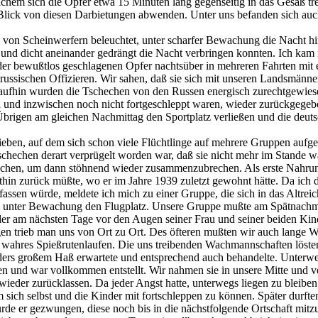
lchem sich die Opfer etwa 15 Minuten lang gegenseitig in das Gesäß tr
Blick von diesen Darbietungen abwenden. Unter uns befanden sich auc
ie von Scheinwerfern beleuchtet, unter scharfer Bewachung die Nacht 
 und dicht aneinander gedrängt die Nacht verbringen konnten. Ich kam 
oder bewußtlos geschlagenen Opfer nachtsüber in mehreren Fahrten mi
ssischen Offizieren. Wir sahen, daß sie sich mit unseren Landsmänner
aufhin wurden die Tschechen von den Russen energisch zurechtgewies
und inzwischen noch nicht fortgeschleppt waren, wieder zurückgegebe
brigen am gleichen Nachmittag den Sportplatz verließen und die deutsc
en, auf dem sich schon viele Flüchtlinge auf mehrere Gruppen aufgete
chechen derart verprügelt worden war, daß sie nicht mehr im Stande w
 kriechen, um dann stöhnend wieder zusammenzubrechen. Als erste Nahrun
thin zurück müßte, wo er im Jahre 1939 zuletzt gewohnt hätte. Da ich 
sen würde, meldete ich mich zu einer Gruppe, die sich in das Altreic
pen unter Bewachung den Flugplatz. Unsere Gruppe mußte am Spätnachm
r am nächsten Tage vor den Augen seiner Frau und seiner beiden Kind
n trieb man uns von Ort zu Ort. Des öfteren mußten wir auch lange We
n wahres Spießrutenlaufen. Die uns treibenden Wachmannschaften lösten
rs großem Haß erwartete und entsprechend auch behandelte. Unterwegs
ben und war vollkommen entstellt. Wir nahmen sie in unsere Mitte und 
 wieder zurücklassen. Da jeder Angst hatte, unterwegs liegen zu bleib
ch selbst und die Kinder mit fortschleppen zu können. Später durfte
rde er gezwungen, diese noch bis in die nächstfolgende Ortschaft mitz