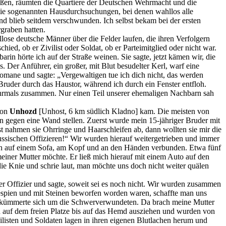
aßen, räumten die Quartiere der Deutschen Wehrmacht und die
die sogenannten Hausdurchsuchungen, bei denen wahllos alle
d blieb seitdem verschwunden. Ich selbst bekam bei der ersten
graben hatten.
se deutsche Männer über die Felder laufen, die ihren Verfolgern
d, ob er Zivilist oder Soldat, ob er Parteimitglied oder nicht war.
n hörte ich auf der Straße weinen. Sie sagte, jetzt kämen wir, die
Der Anführer, ein großer, mit Blut besudelter Kerl, warf eine
tomane und sagte: „Vergewaltigen tue ich dich nicht, das werden
uder durch das Haustor, während ich durch ein Fenster entfloh.
ehrmals zusammen. Nur einen Teil unserer ehemaligen Nachbarn sah
von
Unhozd
[Unhost, 6 km südlich Kladno] kam. Die meisten von
 gegen eine Wand stellen. Zuerst wurde mein 15-jähriger Bruder mit
 nahmen sie Ohrringe und Haarschleifen ab, dann wollten sie mir die
ssischen Offizieren!“ Wir wurden hierauf weitergetrieben und immer
 ich auf einem Sofa, am Kopf und an den Händen verbunden. Etwa fünf
meiner Mutter möchte. Er ließ mich hierauf mit einem Auto auf den
die Knie und schrie laut, man möchte uns doch nicht weiter quälen
er Offizier und sagte, soweit sei es noch nicht. Wir wurden zusammen
espien und mit Steinen beworfen worden waren, schaffte man uns
r kümmerte sich um die Schwerverwundeten. Da brach meine Mutter
n auf dem freien Platze bis auf das Hemd ausziehen und wurden von
listen und Soldaten lagen in ihren eigenen Blutlachen herum und