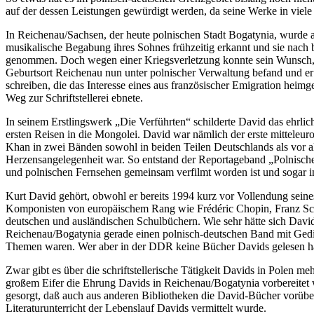
auf der dessen Leistungen gewürdigt werden, da seine Werke in viele
In Reichenau/Sachsen, der heute polnischen Stadt Bogatynia, wurde am 
musikalische Begabung ihres Sohnes frühzeitig erkannt und sie nach be
genommen. Doch wegen einer Kriegsverletzung konnte sein Wunsch, Mus
Geburtsort Reichenau nun unter polnischer Verwaltung befand und er d
schreiben, die das Interesse eines aus französischer Emigration hei
Weg zur Schriftstellerei ebnete.
In seinem Erstlingswerk „Die Verführten“ schilderte David das ehrl
ersten Reisen in die Mongolei. David war nämlich der erste mitteleu
Khan in zwei Bänden sowohl in beiden Teilen Deutschlands als vor al
Herzensangelegenheit war. So entstand der Reportageband „Polnisch
und polnischen Fernsehen gemeinsam verfilmt worden ist und sogar in
Kurt David gehört, obwohl er bereits 1994 kurz vor Vollendung seines
Komponisten von europäischem Rang wie Frédéric Chopin, Franz Schu
deutschen und ausländischen Schulbüchern. Wie sehr hätte sich David
Reichenau/Bogatynia gerade einen polnisch-deutschen Band mit Gedic
Themen waren. Wer aber in der DDR keine Bücher Davids gelesen hatte
Zwar gibt es über die schriftstellerische Tätigkeit Davids in Polen 
großem Eifer die Ehrung Davids in Reichenau/Bogatynia vorbereitet w
gesorgt, daß auch aus anderen Bibliotheken die David-Bücher vorübe
Literaturunterricht der Lebenslauf Davids vermittelt wurde.