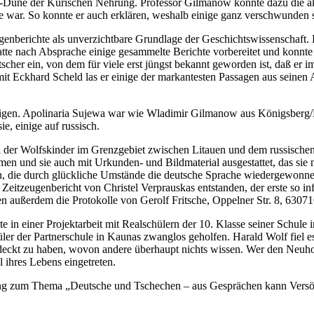
ha-Düne der Kurischen Nehrung. Professor Gilmanow konnte dazu die a
 war. So konnte er auch erklären, weshalb einige ganz verschwunden 
enberichte als unverzichtbare Grundlage der Geschichtswissenschaft. E
hatte nach Absprache einige gesammelte Berichte vorbereitet und konnte 
cher ein, von dem für viele erst jüngst bekannt geworden ist, daß er i
Eckhard Scheld las er einige der markantesten Passagen aus seinen 
en. Apolinaria Sujewa war wie Wladimir Gilmanow aus Königsberg/Kal
e, einige auf russisch.
der Wolfskinder im Grenzgebiet zwischen Litauen und dem russischen nö
n und sie auch mit Urkunden- und Bildmaterial ausgestattet, das sie n
rn, die durch glückliche Umstände die deutsche Sprache wiedergewon
Zeitzeugenbericht von Christel Verprauskas entstanden, der erste so in
außerdem die Protokolle von Gerolf Fritsche, Oppelner Str. 8, 63071O
e in einer Projektarbeit mit Realschülern der 10. Klasse seiner Schule
üler der Partnerschule in Kaunas zwanglos geholfen. Harald Wolf fiel es
tdeckt zu haben, wovon andere überhaupt nichts wissen. Wer den Neuhof
l ihres Lebens eingetreten.
ltung zum Thema „Deutsche und Tschechen – aus Gesprächen kann Ver