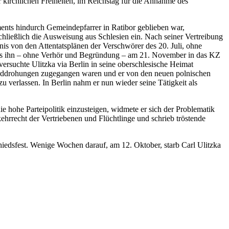
kirchlichen Freiheiten, im Reichstag für die Annahme des
agements hindurch Gemeindepfarrer in Ratibor geblieben war,
schließlich die Ausweisung aus Schlesien ein. Nach seiner Vertreibung
is von den Attentatsplänen der Verschwörer des 20. Juli, ohne
 wies ihn – ohne Verhör und Begründung – am 21. November in das KZ
ersuchte Ulitzka via Berlin in seine oberschlesische Heimat
orddrohungen zugegangen waren und er von den neuen polnischen
u verlassen. In Berlin nahm er nun wieder seine Tätigkeit als
e hohe Parteipolitik einzusteigen, widmete er sich der Problematik
ehrrecht der Vertriebenen und Flüchtlinge und schrieb tröstende
hiedsfest. Wenige Wochen darauf, am 12. Oktober, starb Carl Ulitzka