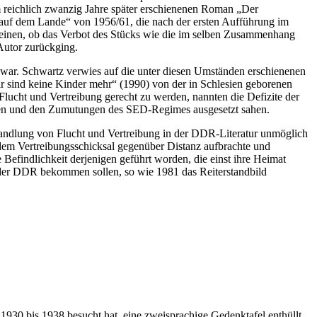
reichlich zwanzig Jahre später erschienenen Roman „Der
auf dem Lande“ von 1956/61, die nach der ersten Aufführung im
cheinen, ob das Verbot des Stücks wie die im selben Zusammenhang
Autor zurückging.
 war. Schwartz verwies auf die unter diesen Umständen erschienenen
 sind keine Kinder mehr“ (1990) von der in Schlesien geborenen
ucht und Vertreibung gerecht zu werden, nannten die Defizite der
chen und den Zumutungen des SED-Regimes ausgesetzt sahen.
handlung von Flucht und Vertreibung in der DDR-Literatur unmöglich
e dem Vertreibungsschicksal gegenüber Distanz aufbrachte und
Befindlichkeit derjenigen geführt worden, die einst ihre Heimat
te der DDR bekommen sollen, so wie 1981 das Reiterstandbild
 1930 bis 1938 besucht hat, eine zweisprachige Gedenktafel enthüllt,