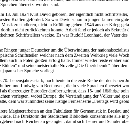
 Sprachen übersetzt worden sind.
13. Juli 1924 Kurt David geboren, der eigentlich nicht Schriftsteller,
sten Kräften gefördert. So war David schon in jungen Jahren ein guter V
ik zu studieren, nicht in Erfüllung gehen. 1946 aus der Kriegsgefang
orthin nicht zurückkehren konnte. Arbeit fand er jedoch als Sekretär 
mgekehrten Schriftstellers weckte. Es war Rudolf Leonhard, der Vater
iche Ringen junger Deutscher um die Überwindung der nationalsozialist
ropäische Schriftsteller, welcher nach dem Zweiten Weltkrieg viele Wo
lem auch in Polen großen Erfolg hatte. Immer wieder reiste er aber au
e Etüden“ und seine meisterhafte Novelle „Die Überlebende“ über de
 japanischer Sprache vorliegt.
 70. Lebensjahres starb, noch heute in die erste Reihe der deutschen 
bert und Ludwig van Beethoven, die in viele Sprachen übersetzt wor
 als überzeugter Europäer darüber gefreut, dass 15- und 16jährige pol
hten vorlegten, wobei Europa, die Verständigung der Völker und spez
, dem war zumindest seine lustige Fernsehserie „Freitags wird gebade
mehrere Magisterarbeiten an den Fakultäten für Germanistik in Breslau u
urde. Die Direktorin der Städtischen Bibliothek konzentrierte alle in 
rgehend nach Reichenau gelangten, damit sich Lehrer und Schüler über