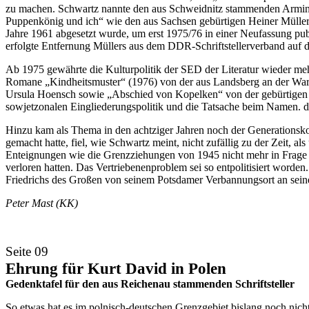
zu machen. Schwartz nannte den aus Schweidnitz stammenden Armin 
Puppenkönig und ich“ wie den aus Sachsen gebürtigen Heiner Müller
Jahre 1961 abgesetzt wurde, um erst 1975/76 in einer Neufassung pub
erfolgte Entfernung Müllers aus dem DDR-Schriftstellerverband auf 
Ab 1975 gewährte die Kulturpolitik der SED der Literatur wieder me
Romane „Kindheitsmuster“ (1976) von der aus Landsberg an der Wart
Ursula Hoensch sowie „Abschied von Kopelken“ von der gebürtigen Os
sowjetzonalen Eingliederungspolitik und die Tatsache beim Namen. 
Hinzu kam als Thema in den achtziger Jahren noch der Generationsko
gemacht hatte, fiel, wie Schwartz meint, nicht zufällig zu der Zeit,
Enteignungen wie die Grenzziehungen von 1945 nicht mehr in Frage ges
verloren hatten. Das Vertriebenenproblem sei so entpolitisiert word
Friedrichs des Großen von seinem Potsdamer Verbannungsort an seine
Peter Mast (KK)
Seite 09
Ehrung für Kurt David in Polen
Gedenktafel für den aus Reichenau stammenden Schriftsteller
So etwas hat es im polnisch-deutschen Grenzgebiet bislang noch nicht