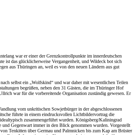
hntelang war er einer der Grenzkontrollpunkte im innerdeutschen
e ist das glücklicherweise Vergangenheit, und Wildeck bot sich
legen aus Thüringen an, weil es von den neuen Ländern aus gut
t nach selbst ein „Wolfskind“ und war daher mit wesentlichen Teilen
nstaltungen begrüßen, neben den 31 Gästen, die im Thüringer Hof
lrich war für die vorbereitende Organisation zuständig gewesen. Er
e Wandlung vom unkritischen Sowjetbürger in der abgeschlossenen
sche führte in einem eindrucksvollen Lichtbildervortrag die
he idealtypisch zusammengeführt wurden. Königsberg/Kaliningrad
chte und Gegenwart immer in den Blick genommen wurden. Vorgestellt
nd von Tenkitten über Germau und Palmnicken bis zum Kap am Brüster