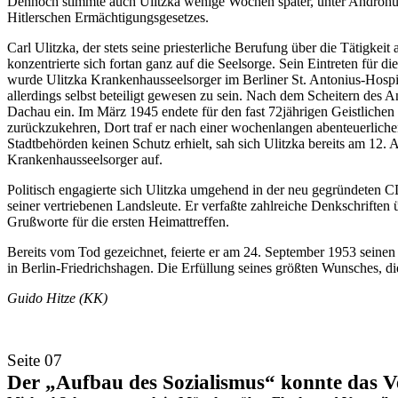
Dennoch stimmte auch Ulitzka wenige Wochen später, unter Androhung
Hitlerschen Ermächtigungsgesetzes.
Carl Ulitzka, der stets seine priesterliche Berufung über die Tätigkei
konzentrierte sich fortan ganz auf die Seelsorge. Sein Eintreten für 
wurde Ulitzka Krankenhausseelsorger im Berliner St. Antonius-Hospit
allerdings selbst beteiligt gewesen zu sein. Nach dem Scheitern de
Dachau ein. Im März 1945 endete für den fast 72jährigen Geistlichen 
zurückzukehren, Dort traf er nach einer wochenlangen abenteuerli
Stadtbehörden keinen Schutz erhielt, sah sich Ulitzka bereits am 12.
Krankenhausseelsorger auf.
Politisch engagierte sich Ulitzka umgehend in der neu gegründeten CD
seiner vertriebenen Landsleute. Er verfaßte zahlreiche Denkschriften
Grußworte für die ersten Heimattreffen.
Bereits vom Tod gezeichnet, feierte er am 24. September 1953 seinen
in Berlin-Friedrichshagen. Die Erfüllung seines größten Wunsches, di
Guido Hitze (KK)
Seite 07
Der „Aufbau des Sozialismus“ konnte das V