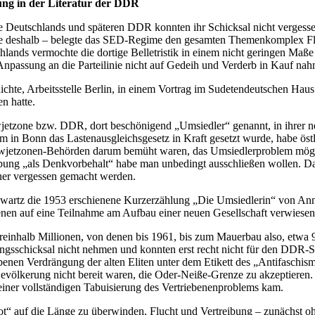
ng in der Literatur der DDR
 Deutschlands und späteren DDR konnten ihr Schicksal nicht vergessen
rade deshalb – belegte das SED-Regime den gesamten Themenkomplex F
chlands vermochte die dortige Belletristik in einem nicht geringen Maß
passung an die Parteilinie nicht auf Gedeih und Verderb in Kauf nah
chte, Arbeitsstelle Berlin, in einem Vortrag im Sudetendeutschen Haus 
n hatte.
 Sowjetzone bzw. DDR, dort beschönigend „Umsiedler“ genannt, in ihrer 
 in Bonn das Lastenausgleichsgesetz in Kraft gesetzt wurde, habe östli
Sowjetzonen-Behörden darum bemüht waren, das Umsiedlerproblem möglic
ibung „als Denkvorbehalt“ habe man unbedingt ausschließen wollen. D
hner vergessen gemacht werden.
chwartz die 1953 erschienene Kurzerzählung „Die Umsiedlerin“ von Ann
en auf eine Teilnahme am Aufbau einer neuen Gesellschaft verwiesen, j
reinhalb Millionen, von denen bis 1961, bis zum Mauerbau also, etwa 
ibungsschicksal nicht nehmen und konnten erst recht nicht für den DDR
enen Verdrängung der alten Eliten unter dem Etikett des „Antifaschis
lkerung nicht bereit waren, die Oder-Neiße-Grenze zu akzeptieren. M
einer vollständigen Tabuisierung des Vertriebenenproblems kam.
erbot“ auf die Länge zu überwinden, Flucht und Vertreibung – zunächs