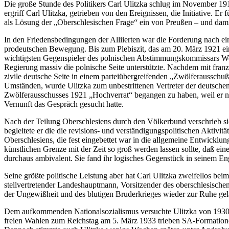
Die große Stunde des Politikers Carl Ulitzka schlug im November 191
ergriff Carl Ulitzka, getrieben von den Ereignissen, die Initiative. 
als Lösung der „Oberschlesischen Frage“ ein von Preußen – und dami
In den Friedensbedingungen der Alliierten war die Forderung nach ein
prodeutschen Bewegung. Bis zum Plebiszit, das am 20. März 1921 ein
wichtigsten Gegenspieler des polnischen Abstimmungskommissars Wojci
Regierung massiv die polnische Seite unterstützte. Nachdem mit franz
zivile deutsche Seite in einem parteiübergreifenden „Zwölferausschuß“
Umständen, wurde Ulitzka zum unbestrittenen Vertreter der deutsche
Zwölferausschusses 1921 „Hochverrat“ begangen zu haben, weil er na
Vernunft das Gespräch gesucht hatte.
Nach der Teilung Oberschlesiens durch den Völkerbund verschrieb si
begleitete er die die revisions- und verständigungspolitischen Aktiv
Oberschlesiens, die fest eingebettet war in die allgemeine Entwicklu
künstlichen Grenze mit der Zeit so groß werden lassen sollte, daß 
durchaus ambivalent. Sie fand ihr logisches Gegenstück in seinem En
Seine größte politische Leistung aber hat Carl Ulitzka zweifellos bei
stellvertretender Landeshauptmann, Vorsitzender des oberschlesischen
der Ungewißheit und des blutigen Bruderkrieges wieder zur Ruhe gela
Dem aufkommenden Nationalsozialismus versuchte Ulitzka von 1930 a
freien Wahlen zum Reichstag am 5. März 1933 trieben SA-Formatione