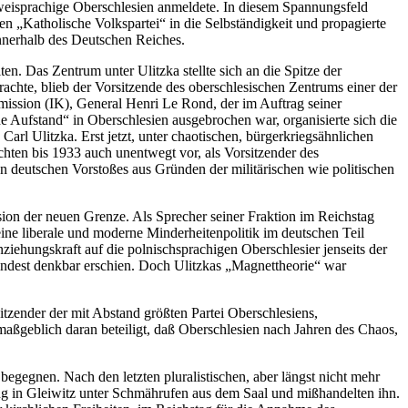
zweisprachige Oberschlesien anmeldete. In diesem Spannungsfeld
en „Katholische Volkspartei“ in die Selbständigkeit und propagierte
nnerhalb des Deutschen Reiches.
n. Das Zentrum unter Ulitzka stellte sich an die Spitze der
chte, blieb der Vorsitzende des oberschlesischen Zentrums einer der
mission (IK), General Henri Le Rond, der im Auftrag seiner
e Aufstand“ in Oberschlesien ausgebrochen war, organisierte sich die
Carl Ulitzka. Erst jetzt, unter chaotischen, bürgerkriegsähnlichen
hten bis 1933 auch unentwegt vor, als Vorsitzender des
 deutschen Vorstoßes aus Gründen der militärischen wie politischen
ion der neuen Grenze. Als Sprecher seiner Fraktion im Reichstag
eine liberale und moderne Minderheitenpolitik im deutschen Teil
ziehungskraft auf die polnischsprachigen Oberschlesier jenseits der
indest denkbar erschien. Doch Ulitzkas „Magnettheorie“ war
itzender der mit Abstand größten Partei Oberschlesiens,
maßgeblich daran beteiligt, daß Oberschlesien nach Jahren des Chaos,
egnen. Nach den letzten pluralistischen, aber längst nicht mehr
g in Gleiwitz unter Schmährufen aus dem Saal und mißhandelten ihn.