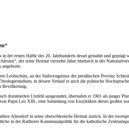
ien“
in der ersten Hälfte des 20. Jahrhunderts derart gestaltet und geprägt w
schlesien“, der seine Heimat vierzehn Jahre hindurch in der Nationalv
 angehorte.
eis Leobschütz, an der Südwestgrenze der preußischen Provinz Schlesi
heologiestudium, in dessen Verlauf er auch die polnische Hochsprache e
en Bevölkerung.
sch dominierten Umfeld ausgestattet, übernahm er 1901 als junger Pfar
hr von Papst Leo XIII., eine Sammlung von Enzykliken dieses großen so
Ratibor-Altendorf in seine oberschlesische Heimat zurück. In der zweis
tliche in der Ratiborer Kommunalpolitik für die katholische Zentrumspa