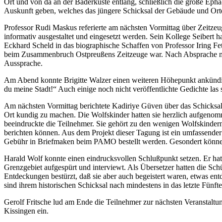
Ort und von da an der Bäderküste entlang, schließlich die große Ep
Auskunft geben, welches das jüngere Schicksal der Gebäude und Orte
Professor Rudi Maskus referierte am nächsten Vormittag über Zeitzeug
informativ ausgestaltet und eingesetzt werden. Sein Kollege Seibert 
Eckhard Scheld in das biographische Schaffen von Professor Iring Fets
beim Zusammenbruch Ostpreußens Zeitzeuge war. Nach Absprache mit 
Aussprache.
Am Abend konnte Brigitte Walzer einen weiteren Höhepunkt ankündig
du meine Stadt!“ Auch einige noch nicht veröffentlichte Gedichte las si
Am nächsten Vormittag berichtete Kadiriye Güven über das Schicksal 
Ort kundig zu machen. Die Wolfskinder hatten sie herzlich aufgenomme
beeindruckte die Teilnehmer. Sie gehört zu den wenigen Wolfskinde
berichten können. Aus dem Projekt dieser Tagung ist ein umfassender 
Gebühr in Briefmaken beim PAMO bestellt werden. Gesondert können 
Harald Wolf konnte einen eindrucksvollen Schlußpunkt setzen. Er hatt
Grenzgebiet aufgespürt und interviewt. Als Übersetzer hatten die Sch
Entdeckungen bestürzt, daß sie aber auch begeistert waren, etwas en
sind ihrem historischen Schicksal nach mindestens in das letzte Fünfte
Gerolf Fritsche lud am Ende die Teilnehmer zur nächsten Veransta
Kissingen ein.