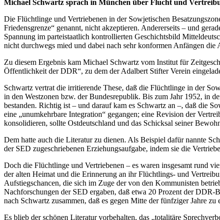
Michael Schwartz sprach in München über Flucht und Vertreibu
Die Flüchtlinge und Vertriebenen in der Sowjetischen Besatzungszone
Friedensgrenze“ genannt, nicht akzeptieren. Andererseits – und ge
Spannung im parteistaatlich kontrollierten Geschichtsbild Mitteldeuts
nicht durchwegs mied und dabei nach sehr konformen Anfängen die An
Zu diesem Ergebnis kam Michael Schwartz vom Institut für Zeitgeschi
Öffentlichkeit der DDR“, zu dem der Adalbert Stifter Verein eingelade
Schwartz vertrat die irritierende These, daß die Flüchtlinge in der
in den Westzonen bzw. der Bundesrepublik. Bis zum Jahr 1952, in dem
bestanden. Richtig ist – und darauf kam es Schwartz an –, daß die 
eine „unumkehrbare Integration“ gegangen; eine Revision der Vertre
konsolidieren, sollte Ostdeutschland und das Schicksal seiner Bewo
Dem hatte auch die Literatur zu dienen. Als Beispiel dafür nannte S
der SED zugeschriebenen Erziehungsaufgabe, indem sie die Vertrieben
Doch die Flüchtlinge und Vertriebenen – es waren insgesamt rund vie
der alten Heimat und die Erinnerung an ihr Flüchtlings- und Vertre
Aufstiegschancen, die sich im Zuge der von den Kommunisten betrieb
Nachforschungen der SED ergaben, daß etwa 20 Prozent der DDR-Bevö
nach Schwartz zusammen, daß es gegen Mitte der fünfziger Jahre zu 
Es blieb der schönen Literatur vorbehalten, das „totalitäre Sprechv