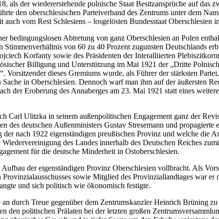
8, als der wiedererstehende polnische Staat Besitzansprüche auf das 
Er führte den oberschlesischen Parteiverband des Zentrums unter dem Nam
t auch vom Rest Schlesiens – losgelösten Bundesstaat Oberschlesien i
er bedingungslosen Abtretung von ganz Oberschlesien an Polen enthalte
 Stimmenverhältnis von 60 zu 40 Prozent zugunsten Deutschlands erbra
ech Korfanty sowie des Präsidenten der Interalliierten Plebiszitkorn
ösischer Billigung und Unterstützung im Mai 1921 der „Dritte Polnisch
. Vorsitzender dieses Gremiums wurde, als Führer der stärksten Partei, 
n Sache in Oberschlesien. Dennoch warf man ihm auf der äußersten Rec
ch der Eroberung des Annaberges am 23. Mai 1921 statt eines weiteren
ch Carl Ulitzka in seinem außenpolitischen Engagement ganz der Revis
itäten des deutschen Außenministers Gustav Stresemann und propagierte 
ng der nach 1922 eigenständigen preußischen Provinz und welche die An
eine Wiedervereinigung des Landes innerhalb des Deutschen Reiches zum
gagement für die deutsche Minderheit in Ostoberschlesien.
m Aufbau der eigenständigen Provinz Oberschlesien vollbracht. Als Vors
 Provinzialausschusses sowie Mitglied des Provinziallandtages war er 
ngte und sich politisch wie ökonomisch festigte.
n durch Treue gegenüber dem Zentrumskanzler Heinrich Brüning zu beg
n den politischen Prälaten bei der letzten großen Zentrumsversammlun