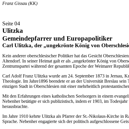
Franz Gissau (KK)
Seite 04
Ulitzka
Gemeindepfarrer und Europapolitiker
Carl Ulitzka, der „ungekrönte König von Oberschles
Kein anderer oberschlesischer Politiker hat das Gesicht Oberschlesiens 
Altendorf. In seiner Heimat galt er als „ungekrönter König von Ober
Zentrumspartei während der gesamten Epoche der Weimarer Republik
Carl Adolf Franz Ulitzka wurde am 24. September 1873 in Jernau, Kr
Theologie. Im Jahre1896 beendete er an der Universität Breslau sein T
einzigen Stadt in Oberschlesien mit einer mehrheitlich protestantisch
Mit den Erfahrungen eines katholischen Seelsorgers in einem evangeli
Nebenher betätigte er sich publizistisch, indem er 1903, im Todesja
herausbrachte.
Im Jahre 1910 kehrte Ulitzka als Pfarrer der St.-Nikolaus-Kirche in 
Sprache. Nebenher engagierte sich der politisch aufgeschlossene Geis