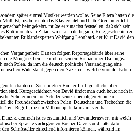
 sondern später einmal Musiker werden wollte. Seine Eltern hatten die
iolinist, be- herrschte das Klavierspiel und hatte Orgelunterricht
enschaft heimgekehrt, mußte er zunächst feststellen, daß sich sein
des Kulturbundes in Zittau, wo er alsbald begann, Kurzgeschichten zu
 des bekannten Rußlandexperten Wolfgang Leonhard, der Kurt David den
ischen Vergangenheit. Danach folgten Reportagebände über seine
chen die Mongolei bereiste und mit seinem Roman über Dschingis-
ch nach Polen, da ihm die deutsch-polnische Verständigung eine
n polnischen Widerstand gegen den Nazismus, welche vom deutschen
Jugendbuchautoren. So schrieb er Bücher für Jugendliche über
den sind. Kurzgeschichten von David findet man auch heute noch in
nische Schülerinnen und Schüler seiner ehemaligen Schule in
iell die Freundschaft zwischen Polen, Deutschen und Tschechen die
t“ ein Begriff, die ein Millionenpublikum amüsiert hat.
nd Danzig, dennoch ist es erstaunlich und bewundernswert, mit welch
polnischer Sprache vorliegenden Bücher Davids und hatte dafür
 den Schriftsteller eingehend informieren können, während im