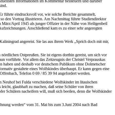
ktuellsten Informationen im Kommentar beisteuern und darüber
sind.
r führte eindrucksvoll vor, wie solche Berichte gesammelt,
so den Vortrag illustrieren. Am Nachmittag führte Studiendirektor
m März/April 1945 als junger Offizier in der Nähe von Heiligenbeil
Aufzeichnungen. Anschließend kam es zu einer sehr angeregten
iningrad angereist. Sie las aus ihrem Werk „Sprich doch mit mir,
rdlichen Ostpreußen. Sie ist eigens dorthin gereist, um sich vor
un vorführte. Vor allem das Zeitzeugnis der Christel Verprauskas
nen haben und deshalb vor deutschem Publikum ohne Dolmetscher
formativ gestaltete eines Wolfskindes überhaupt. Er kann gegen eine
ffenbach, Telefon 0 69 / 85 39 94 angefordert werden.
 in Neuhof bei Fulda verschiedene Wolfskinder im litauischen
 leicht, glaubhaft zu machen, daß seine Schüler von ihren
er Schülern nacheifern will, muß sich beeilen, denn die Wolfskinder
söhnung werden“ vom 31. Mai bis zum 3.Juni 2004 nach Bad