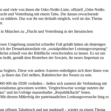
 und viele von ihnen die Oder-Neiße-Linie, offiziell „Oder-Neiße-
lucht und Vertreibung mit einem Tabu. Die daraus erwachsende
e zu mildern. Das war ihr nur deshalb möglich, weil sie das Thema
m.
in München zu „Flucht und Vertreibung in der literarischen
neuen Umgebung zunächst schneller Fuß gefaßt hätten als diejenigen
ch der Demarkationslinie ein „sozialpolitischer Leistungsvorsprung“
hst schnell von der Bildfläche verschwinden zu lassen. Es sei um
as heißt, gemäß dem Bestreben der Sowjets, ihr neues Imperium zu
a Seghers. Diese wie andere Autoren entledigten sich ihrer ihnen von
a ihnen das Ziel stellten, Bahnbrecher des Neuen zu sein.
900 000 die DDR verließen – ließen sich zumeist die Verbindung mit
-Sozialismus gewonnen werden. Vergleichsweise wenige nutzten die
mus“ und im Gefolge massenhafter „Republikflucht“ boten.
it diesem Mißerfolg der parteistaatlichen Lenkungsversuche hing es
t ohne offenen Tabubruch und nur punktuell – wieder zu einem Thema