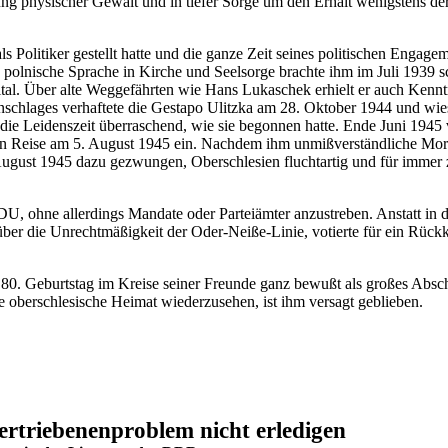
 physischer Gewalt und in tiefer Sorge um den Erhalt wenigstens der 
t als Politiker gestellt hatte und die ganze Zeit seines politischen Eng
die polnische Sprache in Kirche und Seelsorge brachte ihm im Juli 1939 
al. Über alte Weggefährten wie Hans Lukaschek erhielt er auch Kenntn
s Anschlages verhaftete die Gestapo Ulitzka am 28. Oktober 1944 und
die Leidenszeit überraschend, wie sie begonnen hatte. Ende Juni 1945 v
chen Reise am 5. August 1945 ein. Nachdem ihm unmißverständliche M
 August 1945 dazu gezwungen, Oberschlesien fluchtartig und für immer z
U, ohne allerdings Mandate oder Parteiämter anzustreben. Anstatt in di
 über die Unrechtmäßigkeit der Oder-Neiße-Linie, votierte für ein Rückk
 80. Geburtstag im Kreise seiner Freunde ganz bewußt als großes Absc
e oberschlesische Heimat wiederzusehen, ist ihm versagt geblieben.
ertriebenenproblem nicht erledigen