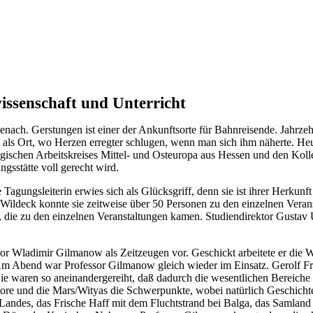
issenschaft und Unterricht
enach. Gerstungen ist einer der Ankunftsorte für Bahnreisende. Jahrze
ls Ort, wo Herzen erregter schlugen, wenn man sich ihm näherte. Heut
ogischen Arbeitskreises Mittel- und Osteuropa aus Hessen und den Kol
gsstätte voll gerecht wird.
agungsleiterin erwies sich als Glücksgriff, denn sie ist ihrer Herkunf
 Wildeck konnte sie zeitweise über 50 Personen zu den einzelnen Vera
die zu den einzelnen Veranstaltungen kamen. Studiendirektor Gustav Ul
essor Wladimir Gilmanow als Zeitzeugen vor. Geschickt arbeitete er di
m Abend war Professor Gilmanow gleich wieder im Einsatz. Gerolf Frit
 Sie waren so aneinandergereiht, daß dadurch die wesentlichen Bereic
dttore und die Mars/Wityas die Schwerpunkte, wobei natürlich Geschi
 Landes, das Frische Haff mit dem Fluchtstrand bei Balga, das Samla