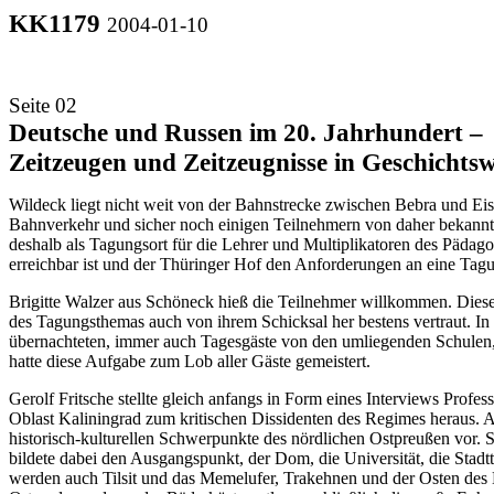
KK1179
2004-01-10
Seite 02
Deutsche und Russen im 20. Jahrhundert –
Zeitzeugen und Zeitzeugnisse in Geschichtsw
Wildeck liegt nicht weit von der Bahnstrecke zwischen Bebra und Eis
Bahnverkehr und sicher noch einigen Teilnehmern von daher bekannt a
deshalb als Tagungsort für die Lehrer und Multiplikatoren des Pädag
erreichbar ist und der Thüringer Hof den Anforderungen an eine Tagun
Brigitte Walzer aus Schöneck hieß die Teilnehmer willkommen. Diese T
des Tagungsthemas auch von ihrem Schicksal her bestens vertraut. In
übernachteten, immer auch Tagesgäste von den umliegenden Schulen, 
hatte diese Aufgabe zum Lob aller Gäste gemeistert.
Gerolf Fritsche stellte gleich anfangs in Form eines Interviews Prof
Oblast Kaliningrad zum kritischen Dissidenten des Regimes heraus. A
historisch-kulturellen Schwerpunkte des nördlichen Ostpreußen vor.
bildete dabei den Ausgangspunkt, der Dom, die Universität, die Sta
werden auch Tilsit und das Memelufer, Trakehnen und der Osten des