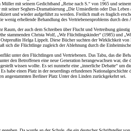
Müller mit seinem Gedichtband „Reise nach S.“ von 1965 und seinem 
 mit seiner Seghers-Dramatisierung „Die Umsiedlerin oder Das Leben 
liziert und wieder aufgeführt zu werden. Freilich muß es fraglich ers
die wenig erhellende Behandlung des Vertriebenenproblems durch den 
hr Raum, der auch dem Schreiben über Flucht und Vertreibung günstig
he stammenden Christa Wolf, „Wir Flüchtlingskinder“ (1985) und „Wir
tpreußin Helga Lippelt. Diese Bücher suchten der Wirklichkeit von Fl
daß sich die Flüchtlinge zugleich der Ablehnung durch die Einheimis
nflikt unter den Flüchtlingen und Vertriebenen. Das Tabu, das die Be
 als unter den Betroffenen eine neue Generation herangewachsen war, di
tellt wissen wollte. Es sei nunmehr eine „innerliche Debatte“ um die 
en. Es habe einen Platz in der neuerdings erfundenen Nationalgeschich
n angestammten Berliner Platz Unter den Linden zurückgekehrt sei.
 gegeben. Da wurde an der Schule, die ein deutscher Schriftsteller von