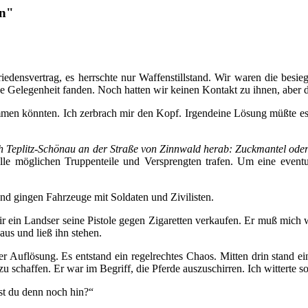
en"
densvertrag, es herrschte nur Waffenstillstand. Wir waren die besieg
ne Gelegenheit fanden. Noch hatten wir keinen Kontakt zu ihnen, aber 
men könnten. Ich zerbrach mir den Kopf. Irgendeine Lösung müßte e
h Teplitz-Schönau an der Straße von Zinnwald herab: Zuckmantel oder 
le möglichen Truppenteile und Versprengten trafen. Um eine eventu
d gingen Fahrzeuge mit Soldaten und Zivilisten.
ir ein Landser seine Pistole gegen Zigaretten verkaufen. Er muß mich 
us und ließ ihn stehen.
er Auflösung. Es entstand ein regelrechtes Chaos. Mitten drin stand 
schaffen. Er war im Begriff, die Pferde auszuschirren. Ich witterte so
st du denn noch hin?“