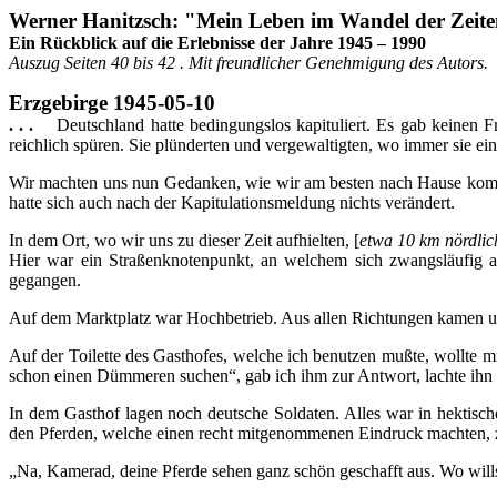
Werner Hanitzsch: "Mein Leben im Wandel der Zeit
Ein Rückblick auf die Erlebnisse der Jahre 1945 – 1990
Auszug Seiten 40 bis 42 . Mit freundlicher Genehmigung des Autors.
Erzgebirge 1945-05-10
. . .
Deutschland hatte bedingungslos kapituliert. Es gab keinen Frie
reichlich spüren. Sie plünderten und vergewaltigten, wo immer sie ei
Wir machten uns nun Gedanken, wie wir am besten nach Hause kom
hatte sich auch nach der Kapitulationsmeldung nichts verändert.
In dem Ort, wo wir uns zu dieser Zeit aufhielten, [
etwa 10 km nördlic
Hier war ein Straßenknotenpunkt, an welchem sich zwangsläufig al
gegangen.
Auf dem Marktplatz war Hochbetrieb. Aus allen Richtungen kamen un
Auf der Toilette des Gasthofes, welche ich benutzen mußte, wollte m
schon einen Dümmeren suchen“, gab ich ihm zur Antwort, lachte ihn a
In dem Gasthof lagen noch deutsche Soldaten. Alles war in hektisch
den Pferden, welche einen recht mitgenommenen Eindruck machten, zu 
„Na, Kamerad, deine Pferde sehen ganz schön geschafft aus. Wo will