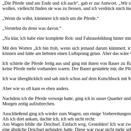
„Die Pferde sind am Ende und ich auch“, gab er zur Antwort. „Wir si
wollen, vielleicht finden sie was zu fressen, und ich verdrück mich h
„Wenn du willst, kümmere ich mich um die Pferde.“
„Verstehst du denn was davon.“
„Na klar, ich habe eine komplette Reit- und Fahrausbildung hinter mi
Mit den Worten „Ich bin froh, wenn sich jemand darum kümmert, ich
können und hätte am liebsten einen Luftsprung getan. Aber das wäre
Ich schirrte die Pferde fertig aus und ging mit ihnen von Bauer zu B
keine Pferde mehr vorhanden waren. Der Bauer gestattete mir, die Pf
Ich war überglücklich und sah mich schon auf dem Kutschbock mit 
Aber wie so oft kam es eben anders.
Nachdem ich die Pferde versorgt hatte, ging ich in unser Quartier un
Morgen zeitig aufzubrechen.
Anschließend ging ich wieder zum Wagen, um einige Vorbereitungen f
Als ich dort ankam, dachte ich, ich seh nicht recht:
Am Wagen fehlte die Deichsel. Einfach weg. Gestohlen! Ich war zwar
eine ähnliche Deichsel gefunden hatte. Diese war zwar nicht mehr seh