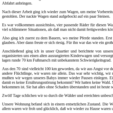
Abfahrt anbringen.
Nach dieser Arbeit ging ich wieder zum Wagen, um meine Vorbereitun
gestohlen. Der nackte Wagen stand aufgebockt auf ein paar Steinen.
Es war vollkommen aussichtslos, vier passende Räder für diesen Wag
viel schlimmere Situationen, als daß man nicht damit fertigwerden kön
Also ging ich zuerst zu dem Bauern, wo meine Pferde standen. Erst 
glauben. Aber dann freute er sich riesig. Für ihn war das wie ein gro
Anschließend ging ich in unser Quartier und berichtete von unse
organisierten uns einen alten ausrangierten Kinderwagen und versor
lagen runde 70 km Fußmarsch mit unbekanntem Schwierigkeitsgrad.
Aus den 70 sind vielleicht 100 km geworden, da wir aus Angst vor 
andere Flüchtlinge, wir waren nie allein. Das war sehr wichtig, w
mußten wir wegen unseres Babys immer wieder Pausen einlegen. Ein
damit es keine Ernährungsstörung bekommt? Wir hatten keine Wahl. Mu
bekommen ist. Sie hat alles ohne Schaden überstanden und ist heute s
Zwölf Tage schlichen wir so durch die Wälder und erreichten unbesc
Unsere Wohnung befand sich in einem entsetzlichen Zustand. Die Woh
allem waren wir froh und glücklich, daß wir wieder zu Hause waren u