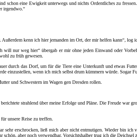
nd schon eine Ewigkeit unterwegs und nichts Ordentliches zu fressen. I
ier irgendwo.“
r. Außerdem kenn ich hier jemanden im Ort, der mir helfen kann“, log ic
 will nur weg hier“ übergab er mir ohne jeden Einwand oder Vorbehalt
 wohl zu früh gewesen.
auer durch das Dorf, um für die Tiere eine Unterkunft und etwas Futte
erde einzustellen, wenn ich mich selbst drum kümmern würde. Sogar Futt
Mutter und Schwestern im Wagen gen Dresden rollen.
d berichtete strahlend über meine Erfolge und Pläne. Die Freude war g
ür unsere Reise zu treffen.
 sehr erschrocken, ließ mich aber nicht entmutigen. Wieder bin ich 
r schön, aber noch verwendbar. Vorsichtshalber trug ich die Deichsel zu