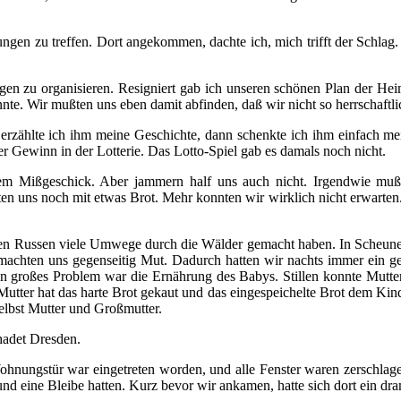
gen zu treffen. Dort angekommen, dachte ich, mich trifft der Schlag.
en zu organisieren. Resigniert gab ich unseren schönen Plan der Heimr
nte. Wir mußten uns eben damit abfinden, daß wir nicht so herrschaftli
erzählte ich ihm meine Geschichte, dann schenkte ich ihm einfach mei
ßer Gewinn in der Lotterie. Das Lotto-Spiel gab es damals noch nicht.
rem Mißgeschick. Aber jammern half uns auch nicht. Irgendwie mußte
gten uns noch mit etwas Brot. Mehr konnten wir wirklich nicht erwar
den Russen viele Umwege durch die Wälder gemacht haben. In Scheunen
ir machten uns gegenseitig Mut. Dadurch hatten wir nachts immer ein 
 großes Problem war die Ernährung des Babys. Stillen konnte Mutter 
tter hat das harte Brot gekaut und das eingespeichelte Brot dem Kind z
elbst Mutter und Großmutter.
hadet Dresden.
nungstür war eingetreten worden, und alle Fenster waren zerschlagen
nd eine Bleibe hatten. Kurz bevor wir ankamen, hatte sich dort ein dr