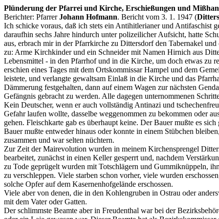
Plünderung der Pfarrei und Kirche, Erschießungen und Mißha
Berichter: Pfarrer
Johann Hofmann
. Bericht vom 3. 1. 1947 (
Ditter
Ich schicke voraus, daß ich stets ein Antihitlerianer und Antifaschi
daraufhin sechs Jahre hindurch unter polizeilicher Aufsicht, hatte S
aus, erbrach mir in der Pfarrkirche zu Dittersdorf den Tabernakel un
zu: Arme Kirchkinder und ein Schneider mit Namen Hirnich aus Ditte
Lebensmittel - in den Pfarrhof und in die Kirche, um doch etwas zu
erschien eines Tages mit dem Ortskommissar Hampel und dem Gemeindes
leistete, und verlangte gewaltsam Einlaß in die Kirche und das Pfarr
Dämmerung festgehalten, dann auf einem Wagen zur nächsten Gendarme
Gefängnis gebracht zu werden. Alle dagegen unternommenen Schritte 
Kein Deutscher, wenn er auch vollständig Antinazi und tschechenfreun
Gefahr laufen wollte, dasselbe weggenommen zu bekommen oder aus 
gehen. Fleischkarte gab es überhaupt keine. Der Bauer mußte es sic
Bauer mußte entweder hinaus oder konnte in einem Stübchen bleiben, m
zusammen und war selten nüchtern.
Zur Zeit der Mairevolution wurden in meinem Kirchensprengel Ditter
bearbeitet, zunächst in einen Keller gesperrt und, nachdem Verstärku
zu Tode geprügelt wurden mit Totschlägern und Gummiknüppeln, ihne
zu verschleppen. Viele starben schon vorher, viele wurden erschosse
solche Opfer auf dem Kasernenhofgelände erschossen.
Viele aber von denen, die in den Kohlengruben in Ostrau oder anders
mit dem Vater oder Gatten.
Der schlimmste Beamte aber in Freudenthal war bei der Bezirksbehörde