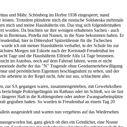
wittau und Mähr. Schönberg im Herbst 1938 eingesperrt, stand
re leisten. Trotzdem plünderte mich die russische Soldateska mehrmals
rrten mich und meine Haushälterin ein. Das trug sich folgendermaßen
rt worden. Da brachten sie ihre wenigen erhaltenen Sachen - auch
e in Breitenau, Pistella mit Namen, in die Nase bekommen haben. Er
denthal, hier in Dittersdorf Spitzeldienste für die Tschechen
wurde ich mit meiner Haushälterin verhaftet, in der Schule bis zur
chsten Morgen mit Eskorte nach der Kreisstadt Freudenthal ins
acht Tage und die Haushälterin Elfriede Alfa 14 Tage brummen.
, nicht im Autobus, noch auf dem Fahrrad fahren, wenn er nicht
Gemeinde durfte der das "N" Tragende ohne Gendarmeriebewilligung
ventar und persönlichem Eigentum beschlagnahmt zu sehen, und der
arbeitete in der Regel nicht, fuhr nur aus, schlachtete alles
üssen, zur SA gegangen waren, zusammengetrieben, mit Gewehrkolben
 berüchtigte Polizeigefängnis im Rathaus oder im Schloß, wo sie fast
 längerer Haft in die Kohlengruben oder andere Zwangsarbeitsplätze
Grab gegraben hatten. So wurden in Freudenthal an einem Tag 20
 allein ausgesiedelt und warten nun vergebens auf das Wiedersehen
nausgeworfen hat, ganz gleich ob dies ein Geistlicher, eine Nonne