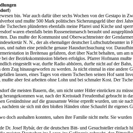
ndlungen
sdorf
)
st gewesen bin. War auch dafür über sechs Wochen von der Gestapo in Z
chulverbot und mußte 500 Mark politisches Sicherungsgeld über drei Jah
d die Tschechen plünderten ebenfalls meine Pfarrei und Kirche und spe
rsdorf waren ebenfalls beim Russeneinmarsch beraubt und ausgeplünde
 retten. Das mußte der Kommunist und Oberwachtmeister der Gendarmeri
ekretär N. N., der als ehemaliger deutscher Luftschutzbeamter in Freu
haus, und nahm eine peinliche genaue Hausdurchsuchung vor. Daraufhin 
riestation in Breitenau gefahren, dort über Nacht behalten, um am nä
bei der Bezirkskommission blieben erfolglos. Pfarrer Hofmann mußte 
dlich eingestellt war, durfte Radio abhören, durfte nicht auf der Bahn
dem Zug hinausgeworfen zu werden. Ja nicht einmal in eine andere 
h gefallen lassen, eines Tages von einem Tschechen seinen Hof samt In
ußte aber fest arbeiten ohne Lohn und bei schmaler Kost. Der Tscheche 
sdorf die meisten Bauern, die, um nicht unter Hitler einrücken zu m
ng herangekommen war, nach der Kreisstadt Freudenthal gebracht in das
n Geständnisse auf die grausamste Weise erpreßt wurden, um sie nach
n, nachdem sie sich mit den bloßen Händen ohne Schaufel ihr eigenes 
wo doch aushalten konnten, sahen ihre Familie nicht mehr. Sie wurden
 Dr. Josef Rybár, der die deutschen Bitt- und Gesuchsteller einfach hi