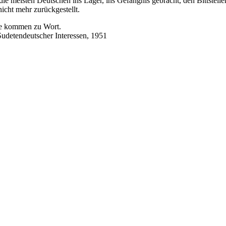
ie meisten Deutschen ins Lager, ins Gefängnis gebracht, den Bittstel
nicht mehr zurückgestellt.
de kommen zu Wort.
Sudetendeutscher Interessen, 1951