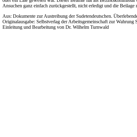
oder ein Laie gewesen war. Dieser Beamte hat als Bezirkskommissar d
Ansuchen ganz einfach zurückgestellt, nicht erledigt und die Beilage 
Aus: Dokumente zur Austreibung der Sudetendeutschen. Überleben
Originalausgabe: Selbstverlag der Arbeitsgemeinschaft zur Wahrung 
Einleitung und Bearbeitung von Dr. Wilhelm Turnwald