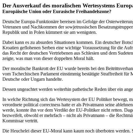
Der Ausverkauf des moralischen Wertesystems Europ
Europäische Union oder Eurasische Freihandelszone?
Deutsche Europa-Funktionäre bereisen im Gefolge der Osterweiterung 
Veteranen und Nachkommen der sowjetrussischen Besatzungstruppen 
Republik und in Polen kümmert sie am wenigsten.
Dabei kann es zu absurden Situationen kommen. Ein deutscher Botsch
Kroatien geflohenen Serben eine wichtige Voraussetzung für die Aufn
das Recht der deutschen Vertriebenen aus Schlesien und dem Sudetenl
zeigte, was man von dieser doppelten Moral hält.
Der moralische Bankrott der EU wurde bereits bei den Beitrittsverhand
vom Tschechischen Parlament einstimmig bestätigte Straffreiheit fü
Deutsche oder Ungarn handelte.
Dessen ungeachtet werden weiterhin pathetische Reden über ein ange
In welche Richtung sich das Wertesystem der EU Politiker bewegt, ma
verordnete political correctness hatte er als Privatmann seine able
werde, konnte ihn vor dem Verdikt der EU-Politiker nicht retten. D
bezweifelt, obwohl er mehrfach – nicht als Privatmann – die Rechtmäß
Kommissar vertritt.
Die Heuchelei dieser EU-Moral kann kaum noch überboten werden. Si