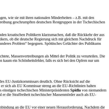
en, wie sie mit ihren nationalen Minderheiten – z.B. mit den
reibung geschrumpften deutschen Restgruppen in der Tschechischen
den kroatischen Politikern klarzumachen, daß die Rückkehr der aus
tikers, ob die deutsche Regierung sich mit gleichem Nachdruck für
nz anderes Problem“ begegnen. Spöttisches Gelächter des Publikums
tete, Massenvertreibungen als Mittel der Politik zu verurteilen. Die
kaum ein Schönheitsfehler, falls es sich bei den Opfern nur um
des EU-Justizkornmissars deutlich. Ohne Rücksicht auf die
 er sich als EU Kommissar streng an die EU-Richtlinien halten
 einstigen tschechischen Ministerpräsidenten
Spidla
von niemandem
l er die Straffreiheit tschechischer Massenmörder auch als EU-
Anbindung an die EU vor einer neuen Herausforderung. Nachdem die