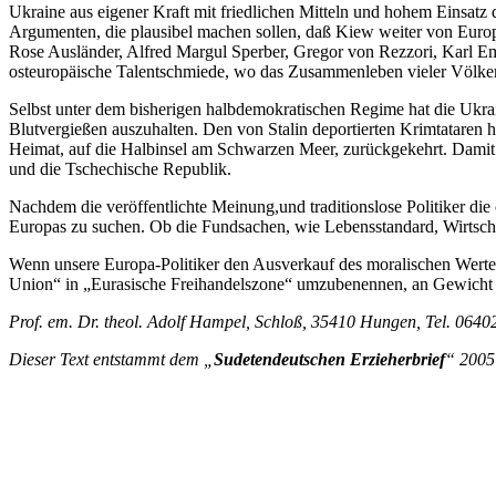
Ukraine aus eigener Kraft mit friedlichen Mitteln und hohem Einsatz
Argumenten, die plausibel machen sollen, daß Kiew weiter von Europa
Rose Ausländer, Alfred Margul Sperber, Gregor von Rezzori, Karl Emi
osteuropäische Talentschmiede, wo das Zusammenleben vieler Völker 
Selbst unter dem bisherigen halbdemokratischen Regime hat die Ukra
Blutvergießen auszuhalten. Den von Stalin deportierten Krimtataren h
Heimat, auf die Halbinsel am Schwarzen Meer, zurückgekehrt. Damit 
und die Tschechische Republik.
Nachdem die veröffentlichte Meinung,und traditionslose Politiker die
Europas zu suchen. Ob die Fundsachen, wie Lebensstandard, Wirtscha
Wenn unsere Europa-Politiker den Ausverkauf des moralischen Wertes
Union“ in „Eurasische Freihandelszone“ umzubenennen, an Gewicht
Prof. em. Dr. theol. Adolf Hampel, Schloß, 35410 Hungen, Tel. 0640
Dieser Text entstammt dem „
Sudetendeutschen Erzieherbrief
“ 2005