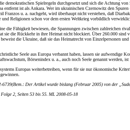
 die demokratischen Spielregeln durchgesetzt und sich die Achtung vo
 entfernt ist als Ankara. Wer im ukrainischen Czernowitz den Spuren d
l Franzos u. a. nachgeht, wird überhaupt nicht verstehen, daß Diarbak
und Religionen schon vor dem ersten Weltkrieg vorbildlich verwirklic
ine die Fähigkeit bewiesen, die Spannungen zwischen zahlreichen riv
at sie die Rückkehr in ihre Heimat nicht blockiert. Über 260.000 sind 
beweist die Ukraine, daß sie das Heimatrecht von Einzelpersonen und 
 christliche Seele aus Europa verbannt haben, lassen sie aufwendige Ko
ftswachstum, Börsenindex u. a., auch noch Seele genannt werden, ist 
ystems Europas weiterbetreiben, wenn für sie nur ökonomische Kriter
 gewinnen.
2-6739(Bem.: Der Artikel wurde bislang (Februar 2005) von der „Sudete
 Folge 2, Seiten 53 bis 55. ML 2008-05-18