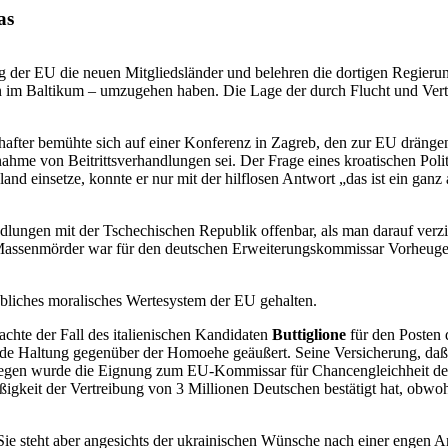
as
der EU die neuen Mitgliedsländer und belehren die dortigen Regierung
im Baltikum – umzugehen haben. Die Lage der durch Flucht und Vert
after bemühte sich auf einer Konferenz in Zagreb, den zur EU drängen
ahme von Beitrittsverhandlungen sei. Der Frage eines kroatischen Poli
and einsetze, konnte er nur mit der hilflosen Antwort „das ist ein ga
lungen mit der Tschechischen Republik offenbar, als man darauf verzich
r Massenmörder war für den deutschen Erweiterungskommissar Vorheugen 
bliches moralisches Wertesystem der EU gehalten.
chte der Fall des italienischen Kandidaten
Buttiglione
für den Posten 
hnende Haltung gegenüber der Homoehe geäußert. Seine Versicherung, daß
agegen wurde die Eignung zum EU-Kommissar für Chancengleichheit des
igkeit der Vertreibung von 3 Millionen Deutschen bestätigt hat, obwoh
e steht aber angesichts der ukrainischen Wünsche nach einer engen 